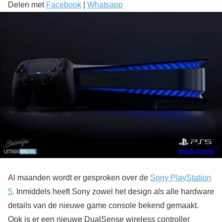
Delen met
Facebook
|
Whatsapp
Al maanden wordt er gesproken over de
Sony PlayStation
5
. Inmiddels heeft Sony zowel het design als alle hardware
details van de nieuwe game console bekend gemaakt.
Ook is er een nieuwe DualSense wireless controller