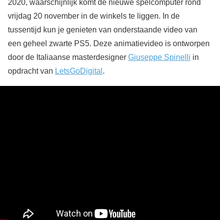
2020, waarschijnlijk komt de nieuwe spelcomputer rond
vrijdag 20 november in de winkels te liggen. In de
tussentijd kun je genieten van onderstaande video van
een geheel zwarte PS5. Deze animatievideo is ontworpen
door de Italiaanse masterdesigner
Giuseppe Spinelli
in
opdracht van
LetsGoDigital
.