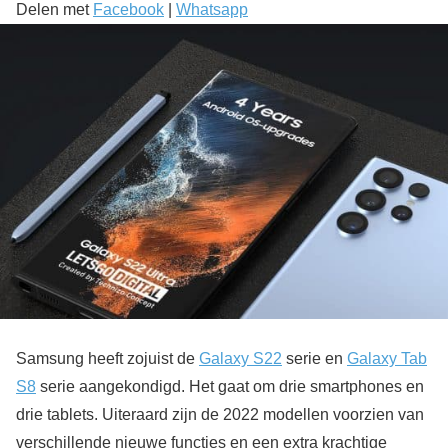
Delen met
Facebook
|
Whatsapp
Samsung heeft zojuist de
Galaxy S22
serie en
Galaxy Tab
S8
serie aangekondigd. Het gaat om drie smartphones en
drie tablets. Uiteraard zijn de 2022 modellen voorzien van
verschillende nieuwe functies en een extra krachtige