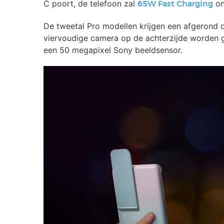
C poort, de telefoon zal
on
65W Fast Charging
De tweetal Pro modellen krijgen een afgerond d
viervoudige camera op de achterzijde worden g
een 50 megapixel Sony beeldsensor.