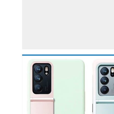
Accessoires
Gratis producten
HTC
Samsung
S
Apps
Hardware
S
Beurzen
Home entertainment
S
Camcorders
Industrie nieuws
S