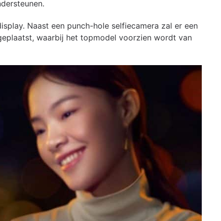
dersteunen.
isplay. Naast een punch-hole selfiecamera zal er een
eplaatst, waarbij het topmodel voorzien wordt van