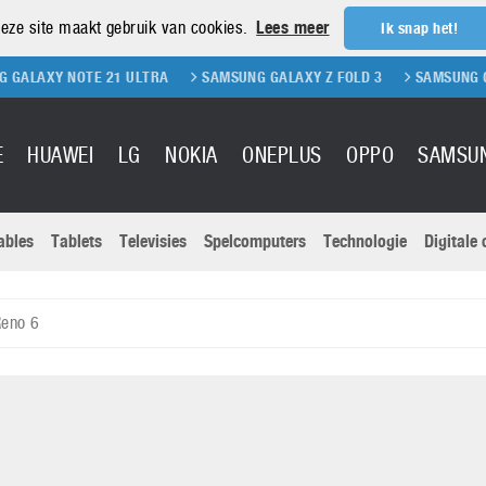
eze site maakt gebruik van cookies.
Lees meer
Ik snap het!
NOTE 21 ULTRA
SAMSUNG GALAXY Z FOLD 3
SAMSUNG GALAXY Z F
E
HUAWEI
LG
NOKIA
ONEPLUS
OPPO
SAMSU
ables
Tablets
Televisies
Spelcomputers
Technologie
Digitale
Actuele nieu
Sony
Panasonic
Reno 6
Vivo
Google
onitoren
Tablets
Xiaomi
Microsoft
pvouwbare
Technologie
Canon
Nintendo
elefoons
Televisies
Nikon
S & Software