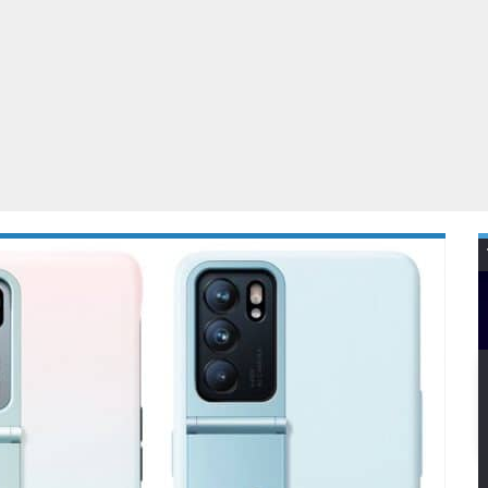
Virtual Reality
Alle merken
Olympus
martphones
Wearables
peakers & HiFi
Alle categorieën
pelcomputers
ysteemcamera’s