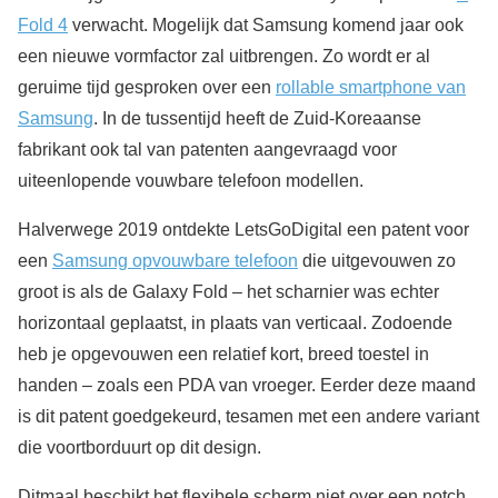
Fold 4
verwacht. Mogelijk dat Samsung komend jaar ook
een nieuwe vormfactor zal uitbrengen. Zo wordt er al
geruime tijd gesproken over een
rollable smartphone van
Samsung
. In de tussentijd heeft de Zuid-Koreaanse
fabrikant ook tal van patenten aangevraagd voor
uiteenlopende vouwbare telefoon modellen.
Halverwege 2019 ontdekte LetsGoDigital een patent voor
een
Samsung opvouwbare telefoon
die uitgevouwen zo
groot is als de Galaxy Fold – het scharnier was echter
horizontaal geplaatst, in plaats van verticaal. Zodoende
heb je opgevouwen een relatief kort, breed toestel in
handen – zoals een PDA van vroeger. Eerder deze maand
is dit patent goedgekeurd, tesamen met een andere variant
die voortborduurt op dit design.
Ditmaal beschikt het flexibele scherm niet over een notch,