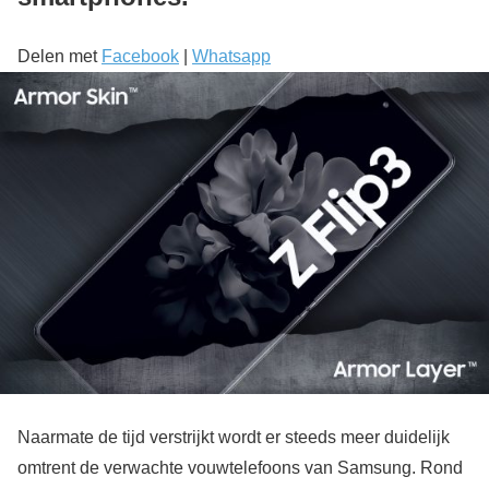
Delen met
Facebook
|
Whatsapp
Naarmate de tijd verstrijkt wordt er steeds meer duidelijk
omtrent de verwachte vouwtelefoons van Samsung. Rond