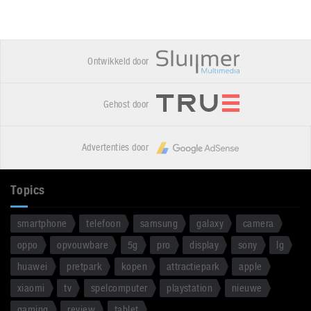
Ontwikkeld door
Gehost door
Advertenties door
Topics
smartphone
telefoon
samsung
galaxy
camera
oppo
opvouwbare
5g
pro
display
sony
lg
huawei
pretpark
kopen
attractiepark
apple
xiaomi
tv
spelcomputer
playstation
nieuwe
gaming
review
tablet