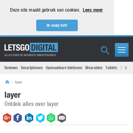
Deze site maakt gebruik van cookies.
Lees meer
Ik snap het!
ALLES OVER DE NIEUWSTE SMARTPHONES!
Reviews
Smartphones
Opvouwbare telefoons
Wearables
Tablets
Televisi
layer
layer
Ontdek alles over layer