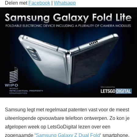
Delen met
Facebook
|
Whatsapp
Samsung legt met regelmaat patenten vast voor de meest
uiteenlopende opvouwbare telefoon ontwerpen. Zo kon je
afgelopen week op LetsGoDigital lezen over een
zogenaamde ‘
Samsung Galaxy Z Dual Fold
‘ smartphone,