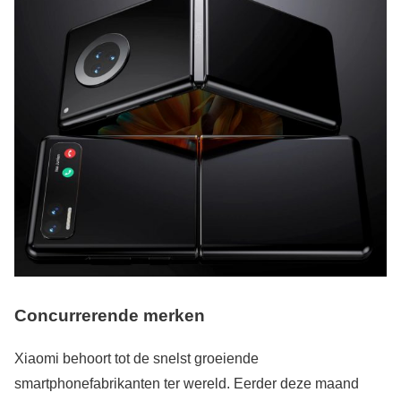
Concurrerende merken
Xiaomi behoort tot de snelst groeiende
smartphonefabrikanten ter wereld. Eerder deze maand