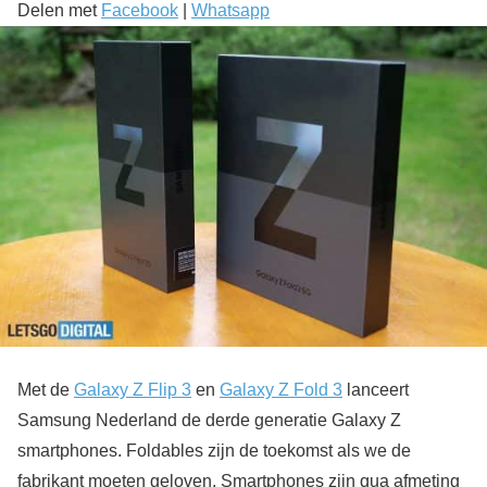
Delen met
Facebook
|
Whatsapp
Met de
Galaxy Z Flip 3
en
Galaxy Z Fold 3
lanceert
Samsung Nederland de derde generatie Galaxy Z
smartphones. Foldables zijn de toekomst als we de
fabrikant moeten geloven. Smartphones zijn qua afmeting