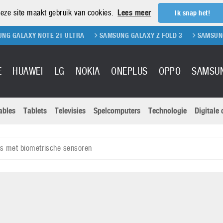
eze site maakt gebruik van cookies.
Lees meer
Ik snap het!
 NOTE 21 ULTRA
SAMSUNG GALAXY Z FOLD 3
SAMSUNG GALAXY Z
E
HUAWEI
LG
NOKIA
ONEPLUS
OPPO
SAMSU
ables
Tablets
Televisies
Spelcomputers
Technologie
Digitale
Actuele nieu
Sony
Panasonic
s met biometrische sensoren
Vivo
Google
onitoren
Tablets
Xiaomi
Microsoft
pvouwbare
Technologie
Canon
Nintendo
elefoons
Televisies
Nikon
S & Software