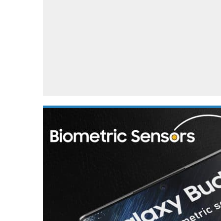
Accessoires
Gratis producten
HTC
Samsung
S
Apps
Hardware
S
Beurzen
Home entertainment
S
Camcorders
Industrie nieuws
S