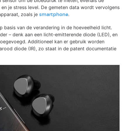
n sensor om de bloeddruk te meten, evenals de
n en je stress level. De gemeten data wordt vervolgens
pparaat, zoals je
.
smartphone
basis van de verandering in de hoeveelheid licht.
der – denk aan een licht-emitterende diode (LED), en
 toegevoegd. Additioneel kan er gebruik worden
arood diode (IR), zo staat in de patent documentatie