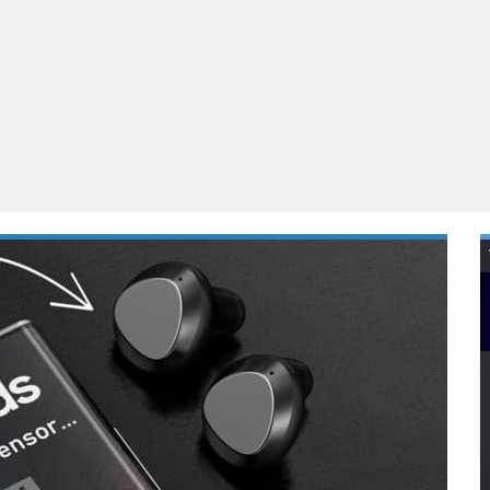
Virtual Reality
Alle merken
Olympus
martphones
Wearables
peakers & HiFi
Alle categorieën
pelcomputers
ysteemcamera’s