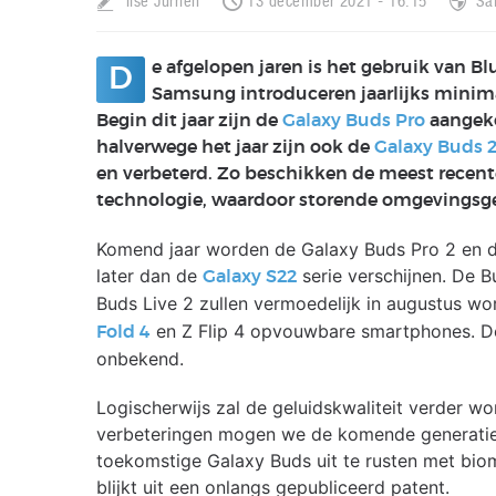
Ilse Jurrien
13 december 2021 - 16:15
Sa
e afgelopen jaren is het gebruik van 
D
Samsung introduceren jaarlijks minima
Begin dit jaar zijn de
Galaxy Buds Pro
aangeko
halverwege het jaar zijn ook de
Galaxy Buds 
en verbeterd. Zo beschikken de meest recent
technologie, waardoor storende omgevings
Komend jaar worden de Galaxy Buds Pro 2 en d
later dan de
serie verschijnen. De B
Galaxy S22
Buds Live 2 zullen vermoedelijk in augustus wo
en Z Flip 4 opvouwbare smartphones. Det
Fold 4
onbekend.
Logischerwijs zal de geluidskwaliteit verder w
verbeteringen mogen we de komende generati
toekomstige Galaxy Buds uit te rusten met biom
blijkt uit een onlangs gepubliceerd patent.