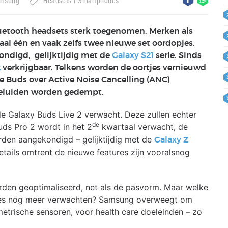
msung
Headsets
Smartphones
Bluetooth headsets sterk toegenomen. Merken als
al één en vaak zelfs twee nieuwe set oordopjes.
ndigd, gelijktijdig met de
Galaxy S21
serie. Sinds
2
verkrijgbaar. Telkens worden de oortjes vernieuwd
e Buds over Active Noise Cancelling (ANC)
geluiden worden gedempt.
e Galaxy Buds Live 2 verwacht. Deze zullen echter
de
uds Pro 2 wordt in het 2
kwartaal verwacht, de
rden aangekondigd – gelijktijdig met de
Galaxy Z
ails omtrent de nieuwe features zijn vooralsnog
orden geoptimaliseerd, net als de pasvorm. Maar welke
es nog meer verwachten? Samsung overweegt om
etrische sensoren, voor health care doeleinden – zo