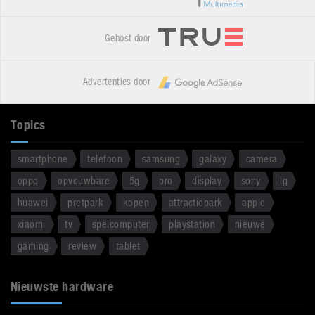
Gehost door
Advertenties door
Topics
smartphone
telefoon
samsung
galaxy
camera
oppo
opvouwbare
5g
pro
display
sony
lg
huawei
pretpark
kopen
attractiepark
apple
xiaomi
tv
spelcomputer
playstation
nieuwe
gaming
review
tablet
Nieuwste hardware