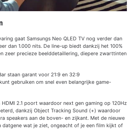
n
ervaring gaat Samsungs Neo QLED TV nog verder dan
er dan 1.000 nits. De line-up biedt dankzij het 100%
n zeer precieze beelddetaillering, diepere zwarttinten
r staan garant voor 21:9 en 32:9
 kunt gebruiken om snel even belangrijke game-
 HDMI 2.1 poort waardoor next gen gaming op 120Hz
beterd, dankzij Object Tracking Sound (+) waardoor
tra speakers aan de boven- en zijkant. Met de nieuwe
atgene wat je ziet, ongeacht of je een film kijkt of