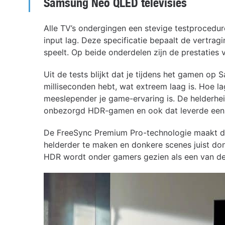
Samsung Neo QLED televisies
Alle TV’s ondergingen een stevige testprocedu
input lag. Deze specificatie bepaalt de vertrag
speelt. Op beide onderdelen zijn de prestaties
Uit de tests blijkt dat je tijdens het gamen o
milliseconden hebt, wat extreem laag is. Hoe lag
meeslepender je game-ervaring is. De helderhei
onbezorgd HDR-gamen en ook dat leverde een c
De FreeSync Premium Pro-technologie maakt de
helderder te maken en donkere scenes juist don
HDR wordt onder gamers gezien als een van de