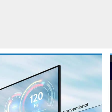
Virtual Reality
Alle merken
Olympus
martphones
Wearables
peakers & HiFi
Alle categorieën
pelcomputers
ysteemcamera’s