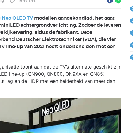
ng
Televisies
 Neo QLED TV
modellen aangekondigd, het gaat
miniLED achtergrondverlichting. Zodoende leveren
kijkervaring, aldus de fabrikant. Deze
band Deutscher Elektrotechniker (VDA), die vier
V line-up van 2021 heeft onderscheiden met een
nisatie toont aan dat de TV’s uitermate geschikt zijn
 QLED line-up (QN900, QN800, QN9XA en QN85)
nput lag en de HDR met een helderheid van meer dan