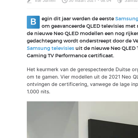
Ilse Jurrien
30 maart 2021 - 08:04
Samsu
egin dit jaar werden de eerste
Samsung
B
om geavanceerde QLED televisies met 
de nieuwe Neo QLED modellen een nog rijkere 
gedachtegang wordt onderstreept door de Ver
Samsung televisies
uit de nieuwe Neo QLED T
Gaming TV Performance certificaat.
Het keurmerk van de gerespecteerde Duitse orga
om te gamen. Vier modellen uit de 2021 Neo
ontvingen de certificering, vanwege de lage i
1.000 nits.