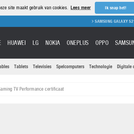
eze site maakt gebruik van cookies.
Lees meer
Ik snap het!
SAMSUNG GALAXY S21 REVIEW
E
HUAWEI
LG
NOKIA
ONEPLUS
OPPO
SAMSU
ables
Tablets
Televisies
Spelcomputers
Technologie
Digitale
Actuele nieu
Sony
Panasonic
ming TV Performance certificaat
Vivo
Google
onitoren
Tablets
Xiaomi
Microsoft
pvouwbare
Technologie
Canon
Nintendo
elefoons
Televisies
Nikon
S & Software