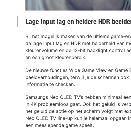
Lage input lag en heldere HDR beelde
Bij het mogelijk maken van de ultieme game-
de lage input lag en HDR met helderheid van me
kleurenvolume en de 12-bit backlight control ee
en een groot kleurenbereik.
De nieuwe functies Wide Game View en Game Ba
beeldverhoudingen, terwijl je de schermen ook
informatie te checken.
Samsungs Neo QLED TV’s hebben minimaal een
in 4K probleemloos gaat. Ook het geluid is ver
het geluid de actie op het scherm volgt met ex
Neo QLED TV line-up kun je helemaal opgaan in d
een meeslepende game speelt.