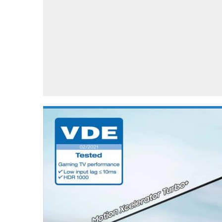
Accessoires
Gratis producten
HTC
Samsung
S
Apps
Hardware
S
Beurzen
Home entertainment
S
Camcorders
Industrie nieuws
S