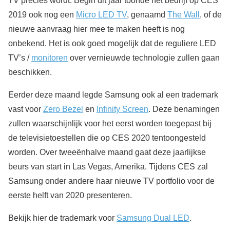
TV precies wordt. Begin dit jaar toonde het bedrijf op CES
2019 ook nog een
Micro LED TV
, genaamd
The Wall
, of de
nieuwe aanvraag hier mee te maken heeft is nog
onbekend. Het is ook goed mogelijk dat de reguliere LED
TV’s /
monitoren
over vernieuwde technologie zullen gaan
beschikken.
Eerder deze maand legde Samsung ook al een trademark
vast voor
Zero Bezel
en
Infinity Screen
. Deze benamingen
zullen waarschijnlijk voor het eerst worden toegepast bij
de televisietoestellen die op CES 2020 tentoongesteld
worden. Over tweeënhalve maand gaat deze jaarlijkse
beurs van start in Las Vegas, Amerika. Tijdens CES zal
Samsung onder andere haar nieuwe TV portfolio voor de
eerste helft van 2020 presenteren.
Bekijk hier de trademark voor
Samsung Dual LED
.