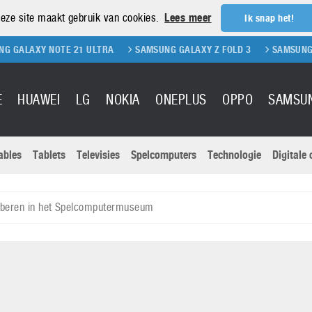
eze site maakt gebruik van cookies.
Lees meer
Ik snap het!
NOTE 21 ULTRA
SAMSUNG GALAXY Z FOLD 3
SAMSUNG GALAXY Z F
E
HUAWEI
LG
NOKIA
ONEPLUS
OPPO
SAMSU
ables
Tablets
Televisies
Spelcomputers
Technologie
Digitale
Actuele nieu
Sony
Panasonic
roberen in het Spelcomputermuseum
Vivo
Google
onitoren
Tablets
Xiaomi
Microsoft
pvouwbare
Technologie
Canon
Nintendo
elefoons
Televisies
Nikon
S & Software