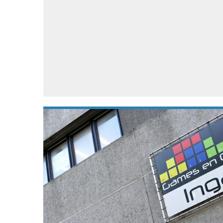
Accessoires
Gratis producten
HTC
Samsung
S
Apps
Hardware
S
Beurzen
Home entertainment
S
Camcorders
Industrie nieuws
S