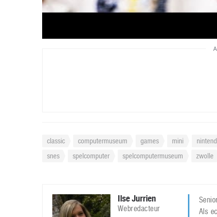
A
classic
computermuseum
games
mini
ninten
snes
spelcomputer
spelcomputermuseum
zwolle
Ilse Jurrien
Senior
Webredacteur
Als ec