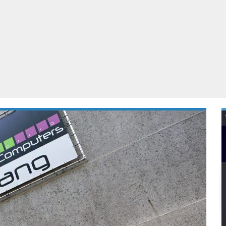
Virtual Reality
Alle merken
Olympus
martphones
Wearables
peakers & HiFi
Alle categorieën
pelcomputers
ysteemcamera’s