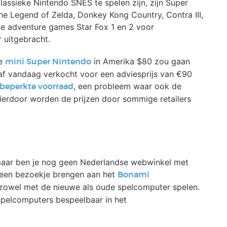
assieke Nintendo SNES te spelen zijn, zijn Super
The Legend of Zelda, Donkey Kong Country, Contra III,
n de adventure games Star Fox 1 en 2 voor
r uitgebracht.
de
in Amerika $80 zou gaan
mini Super Nintendo
af vandaag verkocht voor een adviesprijs van €90
, een probleem waar ook de
beperkte voorraad
ierdoor worden de prijzen door sommige retailers
 maar ben je nog geen Nederlandse webwinkel met
een bezoekje brengen aan het
Bonami
e zowel met de nieuwe als oude spelcomputer spelen.
spelcomputers bespeelbaar in het