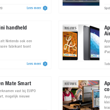
Lees meer
20
Spe
ini handheld
Ap
NIEUWS
Ai
kelt Nintendo ook een
App
soire fabrikant toont
aan
iPa
Lees meer
Tab
en Mate Smart
Ap
NIEUWS
co
rknamen vast bij EUIPO
rt, mogelijk nieuwe
App
kle
kra