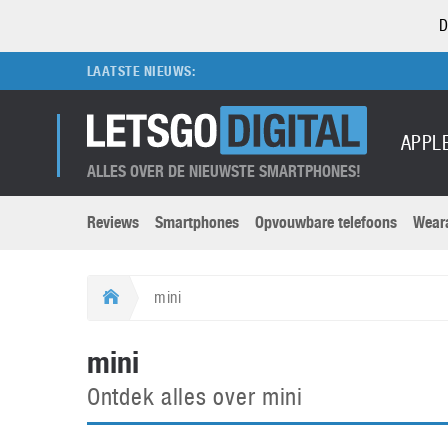
D
LAATSTE NIEUWS:
APPL
ALLES OVER DE NIEUWSTE SMARTPHONES!
Reviews
Smartphones
Opvouwbare telefoons
Wear
Merken submenu
Categorien submenu
Apple
LG
mini
Caviar
Motorola
5G
Computer
M
mini
Computermuseum
Nokia
Aanbiedingen
Digitale camera’s
O
Ontdek alles over mini
Honor
OnePlus
t
Abonnement
DSLR camera’s
Huawei
Oppo
O