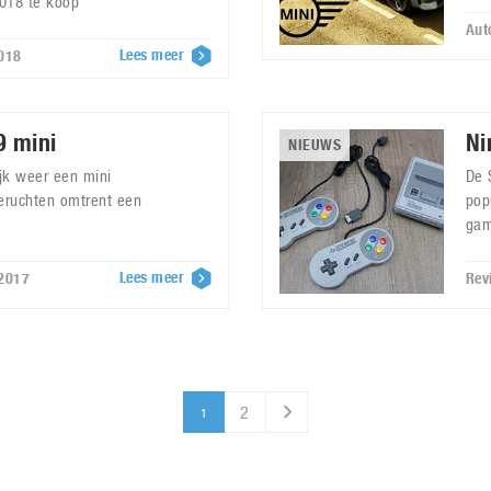
2018 te koop
Aut
Lees meer
2018
9 mini
Ni
NIEUWS
jk weer een mini
De 
eruchten omtrent een
pop
gam
Lees meer
 2017
Rev
2
1