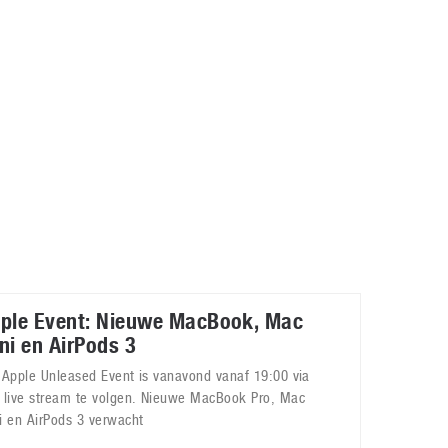
Galaxy
11 augustus 2025
Robot tentoonstelling van Chriet Titulaer in
Bonami Museum
25 oktober 2024
ple Event: Nieuwe MacBook, Mac
ni en AirPods 3
 Apple Unleased Event is vanavond vanaf 19:00 via
 live stream te volgen. Nieuwe MacBook Pro, Mac
i en AirPods 3 verwacht