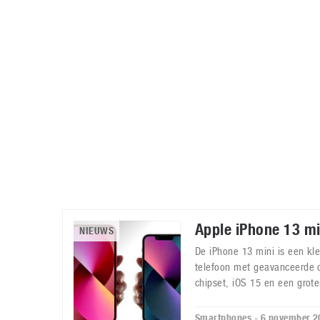
Accessoires
Gratis producten
HTC
Samsung
S
Apps
Hardware
S
Beurzen
Home entertainment
S
Camcorders
Industrie nieuws
S
Apple iPhone 13 mi
NIEUWS
De iPhone 13 mini is een kl
telefoon met geavanceerde 
chipset, iOS 15 en een grote
Smartphones - 6 november 2