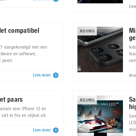
Eve
let compatibel
Mi
NIEUWS
ge
021 aangekondigd met een
Ind
rdware en software,
fas
 poort.
cam
Lees meer
Dro
het paars
Sa
NIEUWS
hi
variant voor iPhone 12 en
iet er fris en stijlvol uit.
Sam
LED
min
Lees meer