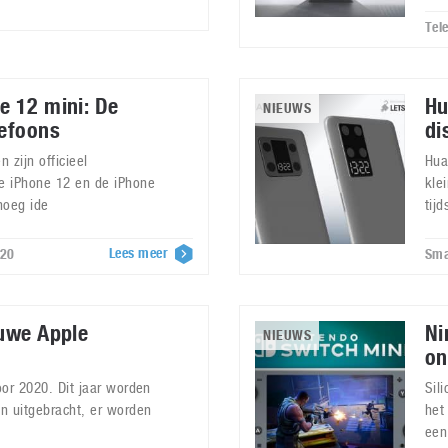
Tel
e 12 mini: De
Hu
NIEUWS
lefoons
di
 zijn officieel
Hua
e iPhone 12 en de iPhone
kle
noeg ide
tij
Lees meer
020
Sma
euwe Apple
Ni
NIEUWS
on
oor 2020. Dit jaar worden
Sil
n uitgebracht, er worden
het
een