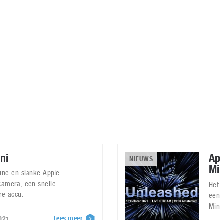
Virtual Reality
Alle merken
Olympus
martphones
Wearables
peakers & HiFi
Alle categorieën
pelcomputers
ysteemcamera’s
ni
Ap
NIEUWS
Mi
eine en slanke Apple
camera, een snelle
Het
re accu.
een
Min
Lees meer
021