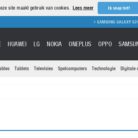
eze site maakt gebruik van cookies.
Lees meer
Ik snap het!
SAMSUNG GALAXY S21 REVIEW
E
HUAWEI
LG
NOKIA
ONEPLUS
OPPO
SAMSU
ables
Tablets
Televisies
Spelcomputers
Technologie
Digitale
Actuele nieu
Sony
Panasonic
Vivo
Google
onitoren
Tablets
Xiaomi
Microsoft
pvouwbare
Technologie
Canon
Nintendo
elefoons
Televisies
Nikon
S & Software