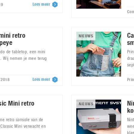
Lees meer
19
Com
mini retro
Ca
NIEUWS
peye
sm
ndo de tabletop, een mini
Pri
k. Wij nemen je mee terug
dra
sep
Lees meer
 2018
Pri
ic Mini retro
Ni
NIEUWS
ko
ine retro console van de
Nin
Classic Mini verwacht en
wee
kla