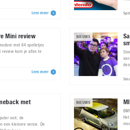
Lees meer
Spe
 Mini review
Sa
NIEUWS
sm
odore met 64 spelletjes
 review kom je alles te
Ste
van
dez
Lees meer
Sma
meback met
MI
NIEUWS
BMW
Het
uter ooit, de
mod
 een kleinere versie. De