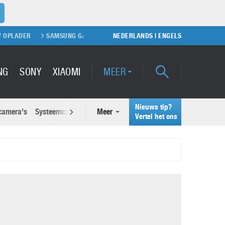
SAMSUNG GALAXY S20
PS5 KOPEN
NEDERLANDS
SAMSUNG GALAXY S21 REVI
|
ENGELS
NG
SONY
XIAOMI
MEER
Nieuws tip?
 camera’s
Systeemcamera’s
Meer
Actuele nieuwsberichten
Vertel het ons
Samsung Unpacked 2022: Galaxy
wsberichten
Z Fold 4 en Galaxy Z Flip 4
26 juli 2022
Waarom voelt je smartphone soms sneller ‘vol’
dan vroeger?
Google Pixel 7 Pro
9 juni 2026
2 maart 2022
Samsung S25: dit moet je weten over de nieuwe