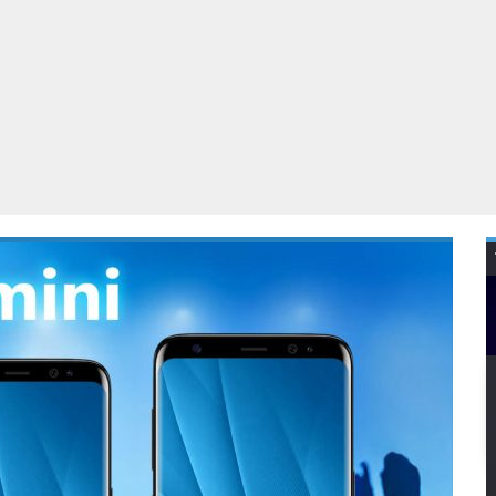
Virtual Reality
Alle merken
Olympus
martphones
Wearables
peakers & HiFi
Alle categorieën
pelcomputers
ysteemcamera’s