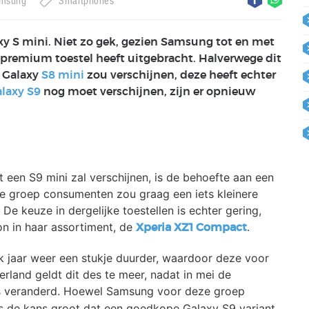
msung
Smartphones
axy S mini. Niet zo gek, gezien Samsung tot en met
 premium toestel heeft uitgebracht. Halverwege dit
g Galaxy
S8 mini
zou verschijnen, deze heeft echter
laxy S9
nog moet verschijnen, zijn er opnieuw
 een S9 mini zal verschijnen, is de behoefte aan een
ijke groep consumenten zou graag een iets kleinere
De keuze in dergelijke toestellen is echter gering,
n in haar assortiment, de
.
Xperia XZ1 Compact
jaar weer een stukje duurder, waardoor deze voor
rland geldt dit des te meer, nadat in mei de
s veranderd. Hoewel Samsung voor deze groep
is de kans groot dat een goedkope Galaxy S9 variant