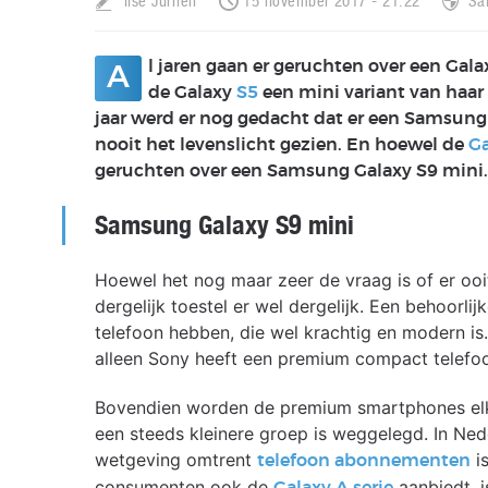
Ilse Jurrien
15 november 2017 - 21:22
Sa
l jaren gaan er geruchten over een Gal
A
de Galaxy
S5
een mini variant van haar
jaar werd er nog gedacht dat er een Samsun
nooit het levenslicht gezien. En hoewel de
Ga
geruchten over een Samsung Galaxy S9 mini.
Samsung Galaxy S9 mini
Hoewel het nog maar zeer de vraag is of er ooit
dergelijk toestel er wel dergelijk. Een behoorl
telefoon hebben, die wel krachtig en modern is. 
alleen Sony heeft een premium compact telefoo
Bovendien worden de premium smartphones elk 
een steeds kleinere groep is weggelegd. In Nede
wetgeving omtrent
i
telefoon abonnementen
consumenten ook de
aanbiedt, 