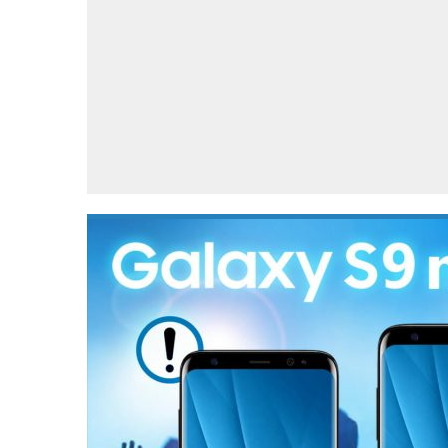
Accessoires
Gratis producten
HTC
Samsung
S
Apps
Hardware
S
Beurzen
Home entertainment
S
Camcorders
Industrie nieuws
S