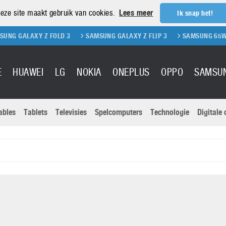
eze site maakt gebruik van cookies.
Lees meer
Ik snap het!
Z FOLD 3
SAMSUNG GALAXY Z FLIP 3
SAMSUNG 65W OPLADER
E
HUAWEI
LG
NOKIA
ONEPLUS
OPPO
SAMSU
ables
Tablets
Televisies
Spelcomputers
Technologie
Digitale
Actuele nieu
Sony
Panasonic
Vivo
Google
onitoren
Tablets
Xiaomi
Microsoft
pvouwbare
Technologie
Canon
Nintendo
elefoons
Televisies
Nikon
S & Software