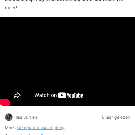
meer!
Ilse Jurrien
6 jaar geleden
Merk:
Computermuseum
Sony