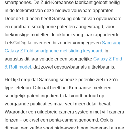
smartphones. De Zuid-Koreaanse fabrikant gelooft heilig
in de toekomst van deze nieuwe vouwbare apparaten.
Door de tijd heen heeft Samsung ook tal van opvouwbare
en oprolbare smartphone patenten aangevraagd, voor
toekomstige modellen. In oktober vorig jaar rapporteerde
LetsGoDigital over een bijzonder vormgegeven
Samsung
Galaxy Z Fold smartphone met sliding keyboard
. In
augustus dit jaar volgde er een soortgelijke
Galaxy Z Fold
& Roll model
, dat zowel opvouwbaar als uittrekbaar is.
Het lijkt erop dat Samsung serieuze potentie ziet in zo’n
type telefoon. Ditmaal heeft het Koreaanse merk een
soortgelijk patent ingediend, dat voortborduurt op
voorgaande publicaties maar veel meer detail bevat.
Waaronder een uitgebreid camera systeem met vijf camera
lenzen – ook wel een penta-camera genoemd. Ook is
ditmaal een zelfde soort hide-away hinge toegepast als we