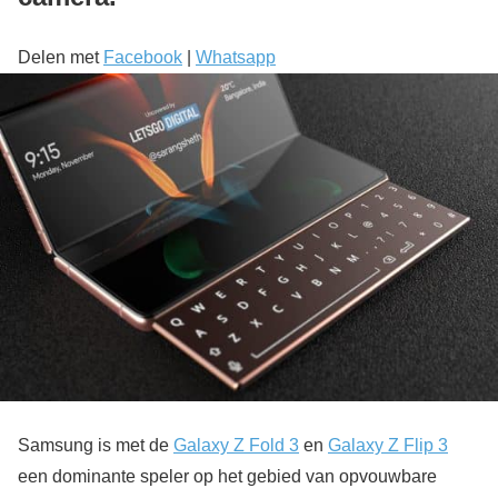
Delen met
Facebook
|
Whatsapp
Samsung is met de
Galaxy Z Fold 3
en
Galaxy Z Flip 3
een dominante speler op het gebied van opvouwbare