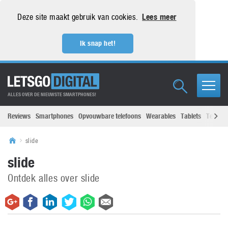
Deze site maakt gebruik van cookies.
Lees meer
Ik snap het!
ALLES OVER DE NIEUWSTE SMARTPHONES!
Reviews
Smartphones
Opvouwbare telefoons
Wearables
Tablets
Televisi
slide
slide
Ontdek alles over slide