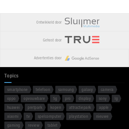
Ontwikkeld door
Gehost door
Advertenties door
Topics
smartphone
telefoon
samsung
galaxy
camera
oppo
opvouwbare
5g
pro
display
sony
lg
huawei
pretpark
kopen
attractiepark
apple
xiaomi
tv
spelcomputer
playstation
nieuwe
gaming
review
tablet