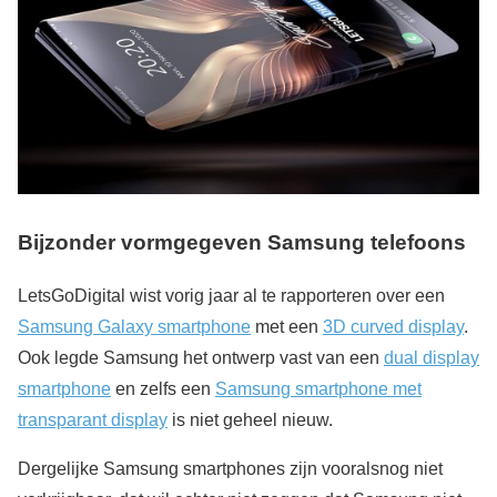
Bijzonder vormgegeven Samsung telefoons
LetsGoDigital wist vorig jaar al te rapporteren over een
Samsung Galaxy smartphone
met een
3D curved display
.
Ook legde Samsung het ontwerp vast van een
dual display
smartphone
en zelfs een
Samsung smartphone met
transparant display
is niet geheel nieuw.
Dergelijke Samsung smartphones zijn vooralsnog niet