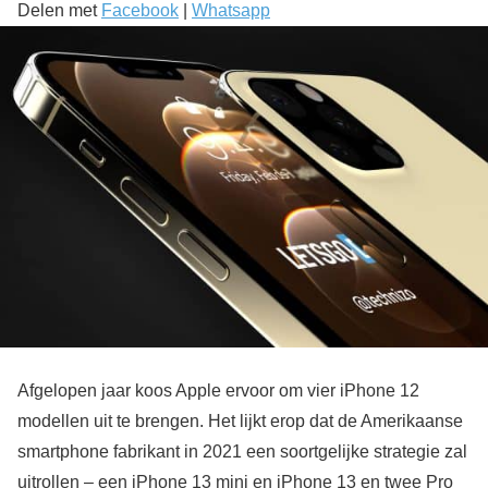
Delen met
Facebook
|
Whatsapp
Afgelopen jaar koos Apple ervoor om vier iPhone 12
modellen uit te brengen. Het lijkt erop dat de Amerikaanse
smartphone fabrikant in 2021 een soortgelijke strategie zal
uitrollen – een iPhone 13 mini en iPhone 13 en twee Pro