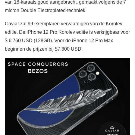
van 18-karaats goud aangebracht, gemaakt volgens de 7
micron Double Electroplated-techniek.
Caviar zal 99 exemplaren vervaardigen van de Korolev
editie. De iPhone 12 Pro Korolev editie is verkrijgbaar voor
$ 6.760 USD (128GB). Voor de iPhone 12 Pro Max
beginnen de prijzen bij $7.300 USD.