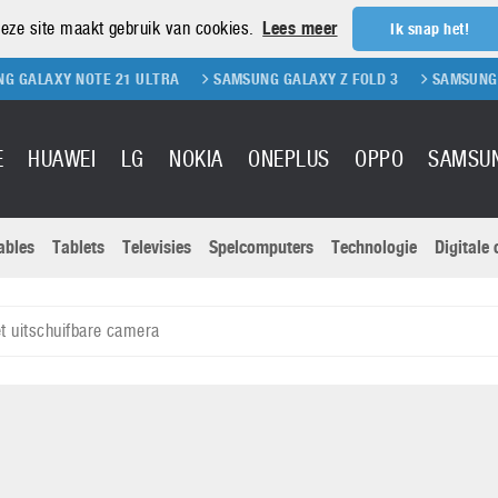
eze site maakt gebruik van cookies.
Lees meer
Ik snap het!
OTE 21 ULTRA
SAMSUNG GALAXY Z FOLD 3
SAMSUNG GALAXY Z FL
E
HUAWEI
LG
NOKIA
ONEPLUS
OPPO
SAMSU
ables
Tablets
Televisies
Spelcomputers
Technologie
Digitale
Actuele nieu
Sony
Panasonic
 uitschuifbare camera
Vivo
Google
onitoren
Tablets
Xiaomi
Microsoft
pvouwbare
Technologie
Canon
Nintendo
elefoons
Televisies
Nikon
S & Software