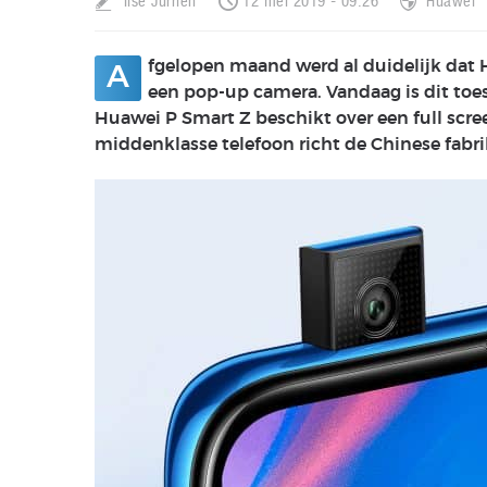
Ilse Jurrien
12 mei 2019 - 09:26
Huawei
fgelopen maand werd al duidelijk dat
A
een pop-up camera. Vandaag is dit toe
Huawei P Smart Z beschikt over een full scr
middenklasse telefoon richt de Chinese fabr