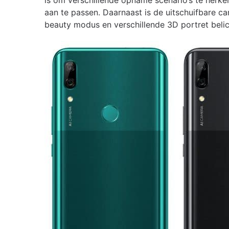
is om verschillende opname scenario’s te herke
aan te passen. Daarnaast is de uitschuifbare ca
beauty modus en verschillende 3D portret belic