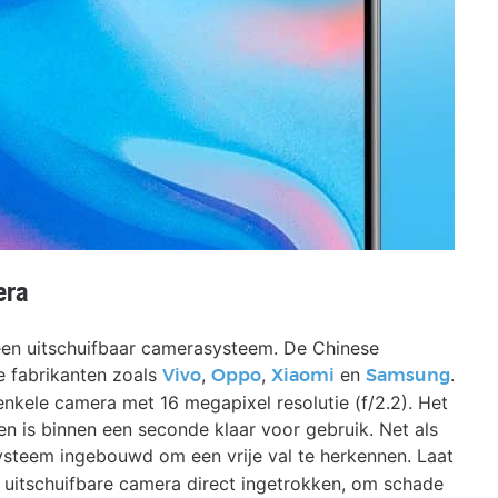
era
een uitschuifbaar camerasysteem. De Chinese
e fabrikanten zoals
,
,
en
.
Vivo
Oppo
Xiaomi
Samsung
kele camera met 16 megapixel resolutie (f/2.2). Het
 is binnen een seconde klaar voor gebruik. Net als
ysteem ingebouwd om een vrije val te herkennen. Laat
e uitschuifbare camera direct ingetrokken, om schade