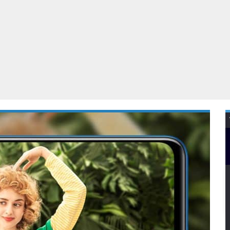
Virtual Reality
Alle merken
Olympus
martphones
Wearables
peakers & HiFi
Alle categorieën
pelcomputers
ysteemcamera’s