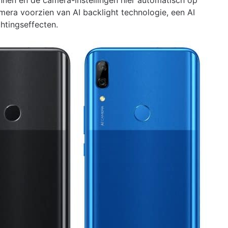
nnen en de camera-instellingen hier automatisch op
mera voorzien van AI backlight technologie, een AI
htingseffecten.