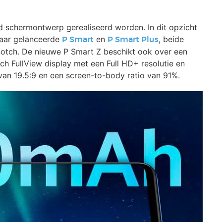
 schermontwerp gerealiseerd worden. In dit opzicht
 jaar gelanceerde
en
, beide
P Smart
P Smart Plus
notch. De nieuwe P Smart Z beschikt ook over een
nch FullView display met een Full HD+ resolutie en
van 19.5:9 en een screen-to-body ratio van 91%.