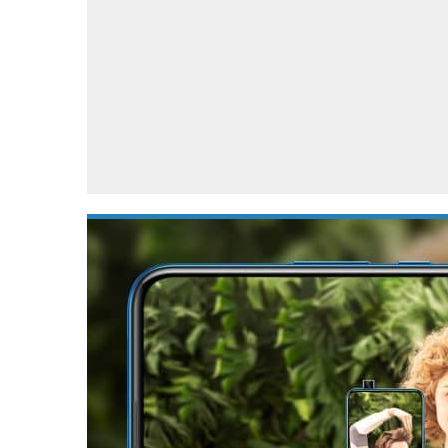
Accessoires
Gratis producten
HTC
Samsung
S
Apps
Hardware
S
Beurzen
Home entertainment
S
Camcorders
Industrie nieuws
S