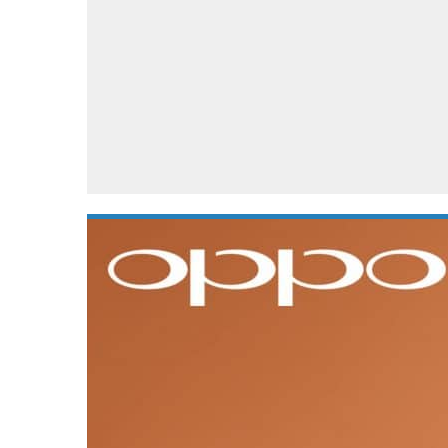
Accessoires
Gratis producten
HTC
Samsung
S
Apps
Hardware
S
Beurzen
Home entertainment
S
Camcorders
Industrie nieuws
S