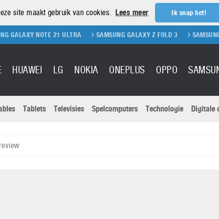
eze site maakt gebruik van cookies.
Lees meer
Ik snap het!
 NOTE 21 ULTRA
SAMSUNG GALAXY Z FOLD 3
SAMSUNG GALAXY Z 
E
HUAWEI
LG
NOKIA
ONEPLUS
OPPO
SAMSU
ables
Tablets
Televisies
Spelcomputers
Technologie
Digitale
Actuele nieu
Sony
Panasonic
review
Vivo
Google
onitoren
Tablets
Xiaomi
Microsoft
pvouwbare
Technologie
Canon
Nintendo
elefoons
Televisies
Nikon
S & Software