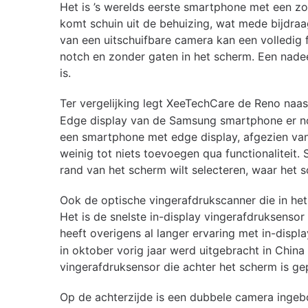
Het is ’s werelds eerste smartphone met een 
komt schuin uit de behuizing, wat mede bijdraag
van een uitschuifbare camera kan een volledig 
notch en zonder gaten in het scherm. Een nadee
is.
Ter vergelijking legt XeeTechCare de Reno naa
Edge display van de Samsung smartphone er nog 
een smartphone met edge display, afgezien van 
weinig tot niets toevoegen qua functionaliteit.
rand van het scherm wilt selecteren, waar het 
Ook de optische vingerafdrukscanner die in het
Het is de snelste in-display vingerafdruksenso
heeft overigens al langer ervaring met in-disp
in oktober vorig jaar werd uitgebracht in Chin
vingerafdruksensor die achter het scherm is gep
Op de achterzijde is een dubbele camera ingebo