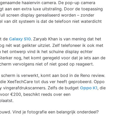
zogenaamde haaienvin camera. De pop-up camera
t aan een extra luxe uitstraling. Door de toepassing
full screen display gerealiseerd worden – zonder
l van dit systeem is dat de telefoon niet waterdicht
st de
. Zaryab Khan is van mening dat het
Galaxy S10
nét wat gelikter uitziet. Zelf telefoneer ik ook met
het ontwerp vind ik het schuine display echter
 Sterker nog, het komt geregeld voor dat je iets aan de
scherm vervolgens niet of niet goed op reageert.
 scherm is verwerkt, komt aan bod in de Reno review.
r die XeeTechCare tot dus ver heeft geprobeerd. Oppo
lay vingerafdrukscanners. Zelfs de budget
, die
Oppo K1
a voor €200, beschikt reeds over een
laatst.
uwd. Vind je fotografie een belangrijk onderdeel?