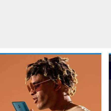
Virtual Reality
Alle merken
Olympus
martphones
Wearables
peakers & HiFi
Alle categorieën
pelcomputers
ysteemcamera’s