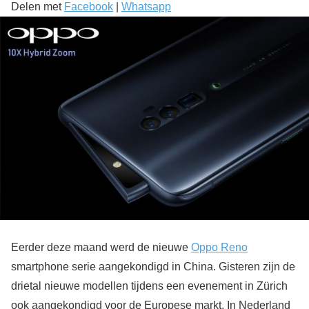
Delen met
Facebook
|
Whatsapp
Eerder deze maand werd de nieuwe
Oppo Reno
smartphone serie aangekondigd in China. Gisteren zijn de
drietal nieuwe modellen tijdens een evenement in Zürich
ook aangekondigd voor de Europese markt. In Nederland