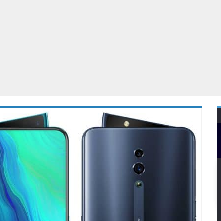
Virtual Reality
Alle merken
Olympus
martphones
Wearables
peakers & HiFi
Alle categorieën
pelcomputers
ysteemcamera’s