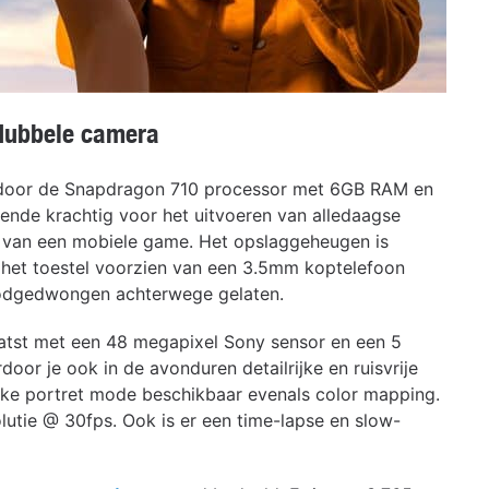
dubbele camera
door de Snapdragon 710 processor met 6GB RAM en
nde krachtig voor het uitvoeren van alledaagse
en van een mobiele game. Het opslaggeheugen is
is het toestel voorzien van een 3.5mm koptelefoon
noodgedwongen achterwege gelaten.
atst met een 48 megapixel Sony sensor en een 5
or je ook in de avonduren detailrijke en ruisvrije
tieke portret mode beschikbaar evenals color mapping.
lutie @ 30fps. Ook is er een time-lapse en slow-