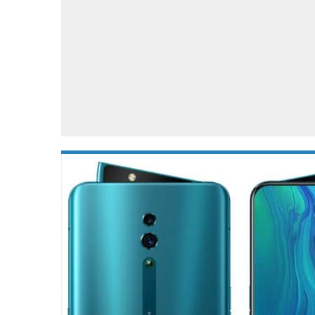
Accessoires
Gratis producten
HTC
Samsung
S
Apps
Hardware
S
Beurzen
Home entertainment
S
Camcorders
Industrie nieuws
S