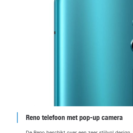
Reno telefoon met pop-up camera
De Reno beschikt over een zeer stijlvol design.