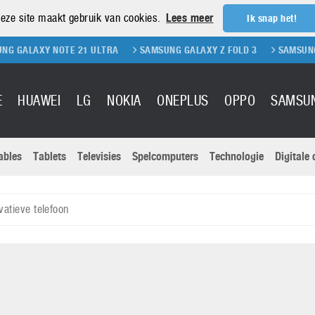
eze site maakt gebruik van cookies.
Lees meer
Ik snap het!
NOTE 21 ULTRA
SAMSUNG GALAXY Z FOLD 3
SAMSUNG GALAXY Z F
E
HUAWEI
LG
NOKIA
ONEPLUS
OPPO
SAMSU
ables
Tablets
Televisies
Spelcomputers
Technologie
Digitale
Actuele nieu
Sony
Panasonic
vatieve telefoon
Vivo
Google
onitoren
Tablets
Xiaomi
Microsoft
pvouwbare
Technologie
Canon
Nintendo
elefoons
Televisies
Nikon
S & Software