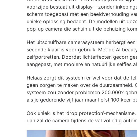
voorzijde bestaat uit display – zonder inkeping
scherm toegepast met een beeldverhouding van
unieke oplossing bedacht. De modellen uit deze
pop-up camera die schuin uit de behuizing komt
Het uitschuifbare camerasysteem herbergt een 1
seconde klaar is voor gebruik. Met de AI bea
zelfportretten. Doordat lichteffecten gecorri
aangepast, met mooiere en natuurlijke selfies al
Helaas zorgt dit systeem er wel voor dat de tele
geen zorgen te maken over de duurzaamheid. O
systeem zou zonder problemen 200.000x gebrui
als je gedurende vijf jaar maar liefst 100 keer
Ook uniek is het ‘drop protection’-mechanisme.
dan zal de camera tijdens de val volledig aut