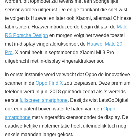
worden, dit topmodel zal tevens met een soortgelijke
sensor worden uitgerust. De enige fabrikant die snel wist
te volgen is Huawei en later ook Xiaomi, allemaal Chinese
fabrikanten. Huawei introduceerde begin dit jaar de
Mate
RS Porsche Design
en morgen volgt het tweede toestel
met in-display vingerafdruksensor, de
Huawei Mate 20
Pro
. Xiaomi heeft in september de Xiaomi Mi 8 Pro
uitgebracht met in-display vingerafdruksensor.
In eerste instantie werd verwacht dat Oppo de innovatieve
scanner in de
Oppo Find X
zou toepassen. Deze premium
telefoon werd in juni 2018 geïntroduceerd als ’s werelds
eerste
fullscreen smartphone
. Destijds wist LetsGoDigital
ook een patent boven water te halen van een
Oppo
smartphone
met vingerafdruksensor onder de display. De
daadwerkelijke implementatie heeft uiteindelijk toch nog
enkele maanden langer gekost.