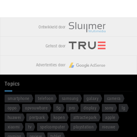
Ontwikkeld door
Gehost door
Advertenties door
Topics
smartphone
telefoon
samsung
galaxy
camera
oppo
opvouwbare
5g
pro
display
sony
lg
huawei
pretpark
kopen
attractiepark
apple
xiaomi
tv
spelcomputer
playstation
nieuwe
gaming
review
tablet