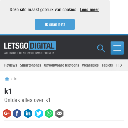
Deze site maakt gebruik van cookies.
Lees meer
Ik snap het!
ALLES OVER DE NIEUWSTE SMARTPHONES!
Reviews
Smartphones
Opvouwbare telefoons
Wearables
Tablets
Televisi
k1
k1
Ontdek alles over k1