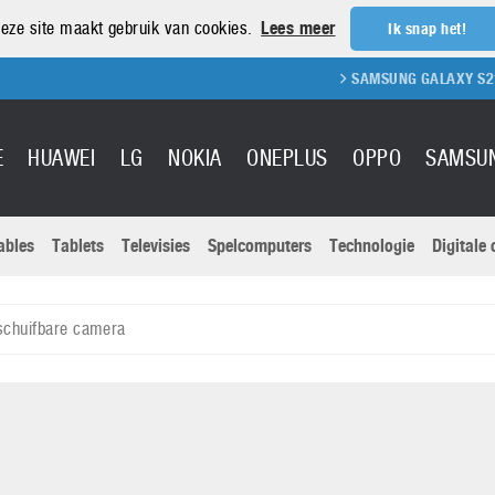
eze site maakt gebruik van cookies.
Lees meer
Ik snap het!
SAMSUNG GALAXY S21 REVIEW
E
HUAWEI
LG
NOKIA
ONEPLUS
OPPO
SAMSU
ables
Tablets
Televisies
Spelcomputers
Technologie
Digitale
Actuele nieu
Sony
Panasonic
schuifbare camera
Vivo
Google
onitoren
Tablets
Xiaomi
Microsoft
pvouwbare
Technologie
Canon
Nintendo
elefoons
Televisies
Nikon
S & Software