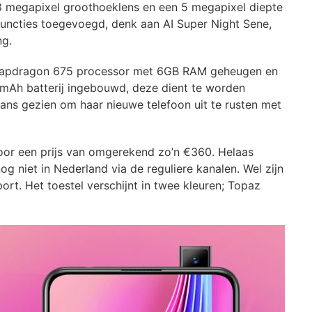
8 megapixel groothoeklens en een 5 megapixel diepte
 functies toegevoegd, denk aan AI Super Night Sene,
ng.
napdragon 675 processor met 6GB RAM geheugen en
mAh batterij ingebouwd, deze dient te worden
ns gezien om haar nieuwe telefoon uit te rusten met
or een prijs van omgerekend zo’n €360. Helaas
 niet in Nederland via de reguliere kanalen. Wel zijn
port. Het toestel verschijnt in twee kleuren; Topaz