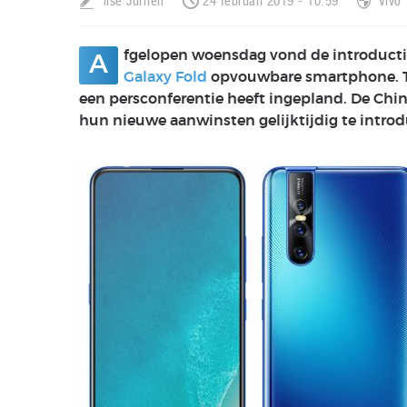
Ilse Jurrien
24 februari 2019 - 10:59
Vivo
fgelopen woensdag vond de introducti
A
Galaxy Fold
opvouwbare smartphone. T
een persconferentie heeft ingepland. De Chi
hun nieuwe aanwinsten gelijktijdig te introd