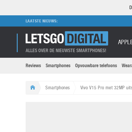
D
LAATSTE NIEUWS:
APPL
ALLES OVER DE NIEUWSTE SMARTPHONES!
Reviews
Smartphones
Opvouwbare telefoons
Wear
Merken submenu
Categorien submenu
Apple
LG
Smartphones
Vivo V15 Pro met 32MP uit
Caviar
Motorola
5G
Computer
M
Computermuseum
Nokia
Aanbiedingen
Digitale camera’s
O
Honor
OnePlus
t
Abonnement
DSLR camera’s
Huawei
Oppo
O