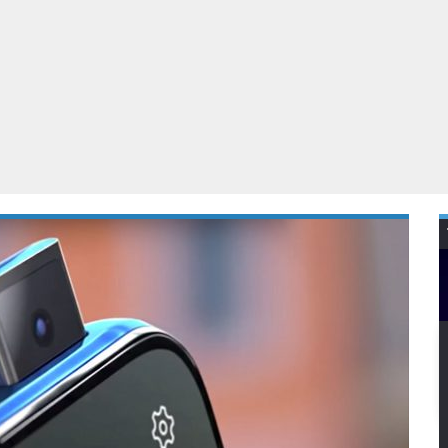
Virtual Reality
Alle merken
Olympus
martphones
Wearables
peakers & HiFi
Alle categorieën
pelcomputers
ysteemcamera’s