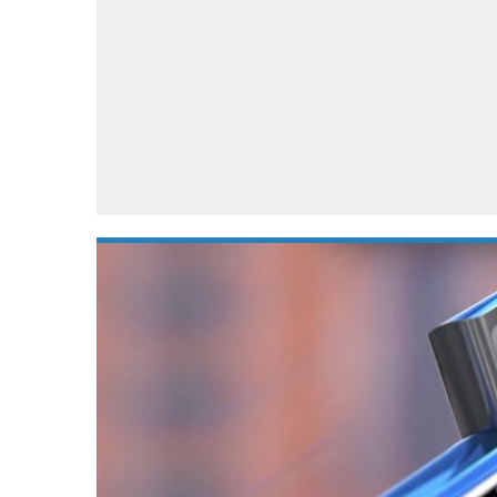
Accessoires
Gratis producten
HTC
Samsung
S
Apps
Hardware
S
Beurzen
Home entertainment
S
Camcorders
Industrie nieuws
S