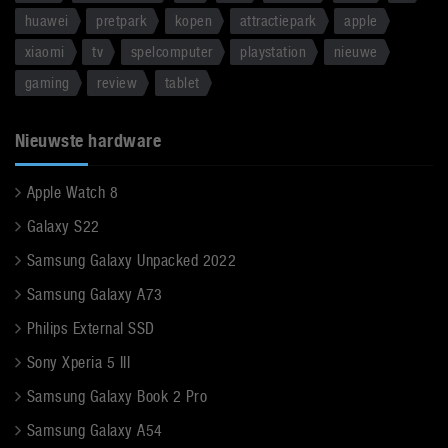
huawei
pretpark
kopen
attractiepark
apple
xiaomi
tv
spelcomputer
playstation
nieuwe
gaming
review
tablet
Nieuwste hardware
Apple Watch 8
Galaxy S22
Samsung Galaxy Unpacked 2022
Samsung Galaxy A73
Philips External SSD
Sony Xperia 5 III
Samsung Galaxy Book 2 Pro
Samsung Galaxy A54