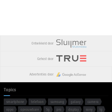
Ontwikkeld door
Gehost door
Advertenties door
Topics
smartphone
telefoon
samsung
galaxy
camera
oppo
opvouwbare
5g
pro
display
sony
lg