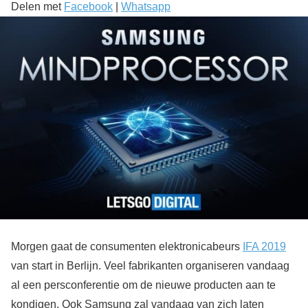
Delen met
Facebook
|
Whatsapp
Morgen gaat de consumenten elektronicabeurs
IFA 2019
van start in Berlijn. Veel fabrikanten organiseren vandaag
al een persconferentie om de nieuwe producten aan te
kondigen. Ook Samsung zal vandaag van zich laten