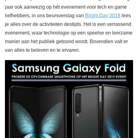
jaar ook aanwezig op hét evenement voor tech en game
liefhebbers, in ons beursverslag van
Bright Day 2018
lees
je alles over de activiteiten destijds. Het is een verrassend
evenement, waar technologie op een speelse en leerzame
manier aan het publiek getoond wordt. Bovendien valt er
van alles te beleven en te ervaren.