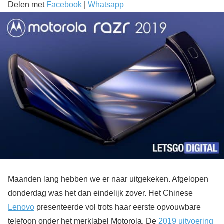
Delen met
Facebook
|
Whatsapp
Maanden lang hebben we er naar uitgekeken. Afgelopen
donderdag was het dan eindelijk zover. Het Chinese
Lenovo
presenteerde vol trots haar eerste opvouwbare
telefoon onder het merklabel Motorola. De
2019 uitvoering