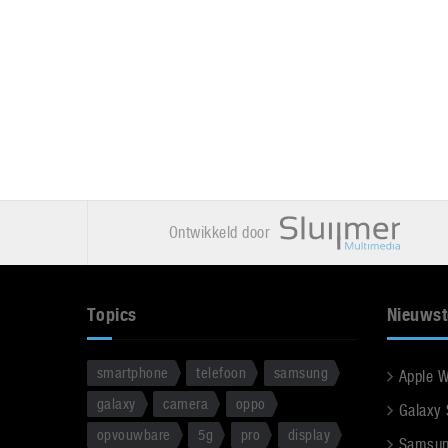
Ontwikkeld door
Topics
Nieuwst
smartphone
telefoon
samsung
Apple 
galaxy
camera
oppo
Galaxy
opvouwbare
5g
pro
display
Samsun