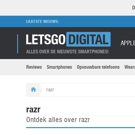
D
LAATSTE NIEUWS:
APPL
ALLES OVER DE NIEUWSTE SMARTPHONES!
Reviews
Smartphones
Opvouwbare telefoons
Wear
Merken submenu
Categorien submenu
Apple
LG
razr
Caviar
Motorola
5G
Computer
M
razr
Computermuseum
Nokia
Aanbiedingen
Digitale camera’s
O
Ontdek alles over razr
Honor
OnePlus
t
Abonnement
DSLR camera’s
Huawei
Oppo
O