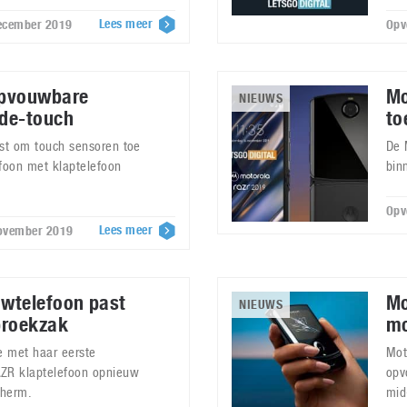
Lees meer
december 2019
Opv
opvouwbare
Mo
NIEUWS
de-touch
to
ast om touch sensoren toe
De 
foon met klaptelefoon
bin
Opv
Lees meer
november 2019
wtelefoon past
Mo
NIEUWS
broekzak
mo
e met haar eerste
Mot
ZR klaptelefoon opnieuw
opv
cherm.
mid