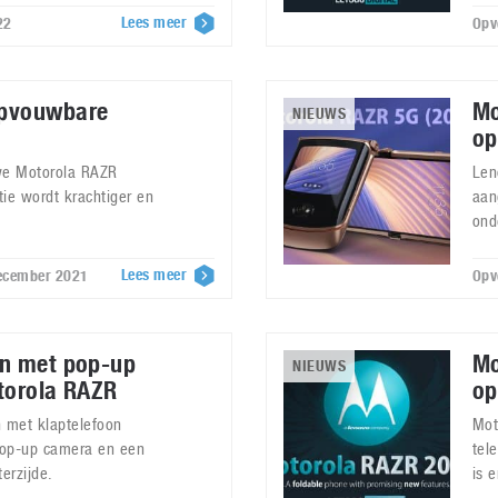
Lees meer
22
Opv
opvouwbare
Mo
NIEUWS
op
we Motorola RAZR
Len
tie wordt krachtiger en
aan
ond
Lees meer
december 2021
Opv
on met pop-up
Mo
NIEUWS
torola RAZR
op
 met klaptelefoon
Mot
pop-up camera en een
tel
erzijde.
is 