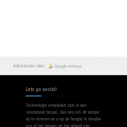
Advertenties door
Lets go social!
Technologie ontwikkelt zich in een
razendsnel tempo. Aan ons om dit tempo
na te streven en u op de hoogte te houden
van al het nieuws op het gebied van