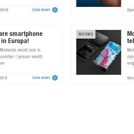
Lees meer
 2019
Opv
are smartphone
Mo
NIEUWS
 in Europa!
te
 Motorola wordt ook in
Mot
ecember / januari wordt
zij
pen
vol
Lees meer
2019
Sma