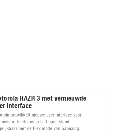
Galaxy
11 augustus 2025
Robot tentoonstelling van Chriet Titulaer in
Bonami Museum
25 oktober 2024
torola RAZR 3 met vernieuwde
er interface
orola ontwikkelt nieuwe user interface voor
ouwbare telefoons in half open stand.
gelijkbaar met de Flex mode van Samsung