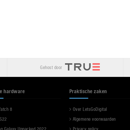
Gehost door
e hardware
Praktische zaken
Watch 8
Over LetsGoDigital
 S22
Algemene voorwaarden
g Galaxy Unpacked 2022
Privacy policy