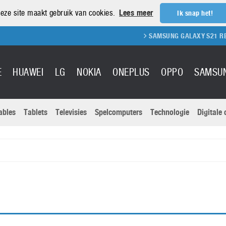
eze site maakt gebruik van cookies.
Lees meer
Ik snap het!
SAMSUNG GALAXY S21 REVIEW
E
HUAWEI
LG
NOKIA
ONEPLUS
OPPO
SAMSU
ables
Tablets
Televisies
Spelcomputers
Technologie
Digitale
Actuele nieu
Sony
Panasonic
Vivo
Google
onitoren
Tablets
Xiaomi
Microsoft
pvouwbare
Technologie
Canon
Nintendo
elefoons
Televisies
Nikon
S & Software