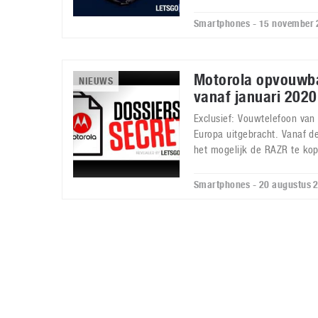
Smartphones - 15 november
Motorola opvouwb
NIEUWS
vanaf januari 2020
Exclusief: Vouwtelefoon van
Europa uitgebracht. Vanaf d
het mogelijk de RAZR te ko
Smartphones - 20 augustus 