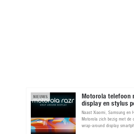
Accessoires
Gratis producten
HTC
Samsung
S
Apps
Hardware
S
Beurzen
Home entertainment
S
Camcorders
Industrie nieuws
S
Motorola telefoon
NIEUWS
display en stylus 
Naast Xiaomi, Samsung en 
Motorola zich bezig met de 
wrap-around display smartp