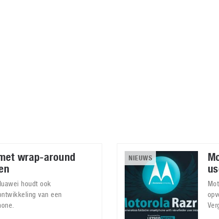
Virtual Reality
Alle merken
Olympus
martphones
Wearables
peakers & HiFi
Alle categorieën
pelcomputers
ysteemcamera’s
 met wrap-around
Mo
NIEUWS
pen
us
Huawei houdt ook
Mot
ontwikkeling van een
opv
hone.
Ver