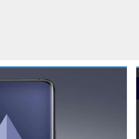
Virtual Reality
Alle merken
Olympus
martphones
Wearables
peakers & HiFi
Alle categorieën
pelcomputers
ysteemcamera’s