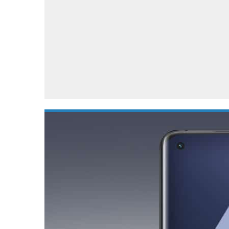
Accessoires
Gratis producten
HTC
Samsung
S
Apps
Hardware
S
Beurzen
Home entertainment
S
Camcorders
Industrie nieuws
S