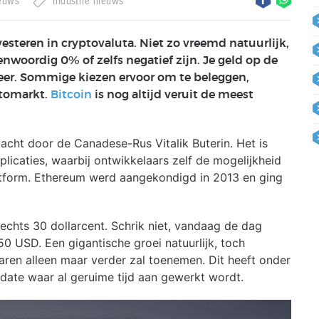
euws
Industrie nieuws
steren in cryptovaluta. Niet zo vreemd natuurlijk,
enwoordig 0% of zelfs negatief zijn. Je geld op de
eer. Sommige kiezen ervoor om te beleggen,
ptomarkt.
Bitcoin
is nog altijd veruit de meest
cht door de Canadese-Rus Vitalik Buterin. Het is
plicaties, waarbij ontwikkelaars zelf de mogelijkheid
tform. Ethereum werd aangekondigd in 2013 en ging
hts 30 dollarcent. Schrik niet, vandaag de dag
50 USD. Een gigantische groei natuurlijk, toch
aren alleen maar verder zal toenemen. Dit heeft onder
ate waar al geruime tijd aan gewerkt wordt.