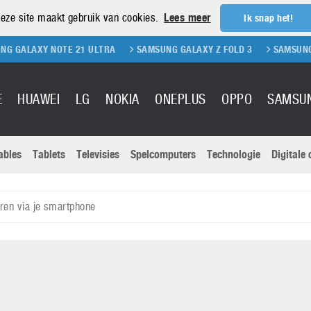
eze site maakt gebruik van cookies.
Lees meer
Ik snap het!
XY NOTE 21 ULTRA
SAMSUNG GALAXY Z FOLD 3
SAMSUNG GALAXY 
E
HUAWEI
LG
NOKIA
ONEPLUS
OPPO
SAMSU
ables
Tablets
Televisies
Spelcomputers
Technologie
Digitale
Actuele nieu
Sony
Panasonic
ren via je smartphone
Vivo
Google
onitoren
Tablets
Xiaomi
Microsoft
pvouwbare
Technologie
Canon
Nintendo
elefoons
Televisies
Nikon
S & Software