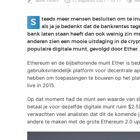
Mark Peters
15 augustus 2021 - 10:11
Ni
teeds meer mensen besluiten om te inve
S
als je je bedenkt dat de bankrentes teg
bank laten staan heeft dan ook weinig zin m
anderen zien een mooie uitdaging in de cry
populaire digitale munt, gevolgd door Ether.
Ethereum en de bijbehorende munt Ether is beda
gebruiksvriendelijk platform voor decentrale ap
hebben om toepassingen te bouwen op het pla
live in 2015.
Op dat moment had de munt een waarde van slec
betaal je voor dezelfde digitale munt ruim $2.5
verwachten veel analisten dat dit de komende j
andere te maken met de grote Ethereum 2.0 upd