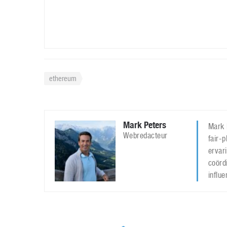
ethereum
Mark Peters
Mark 
Webredacteur
fair-p
ervar
coördi
influ