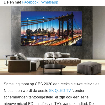
Delen met
Facebook
|
Whatsapp
Samsung toont op CES 2020 een reeks nieuwe televisies.
Niet alleen wordt de eerste
8K QLED TV
‘zonder’
schermranden tentoongesteld, er zijn ook een serie
nieuwe microLED en Lifestyle TV’s aangekondigd. De