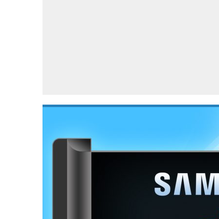
Accessoires
Gratis producten
HTC
Samsung
S
Apps
Hardware
S
Beurzen
Home entertainment
S
Camcorders
Industrie nieuws
S