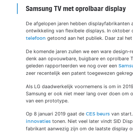
Samsung TV met oprolbaar display
De afgelopen jaren hebben displayfabrikanten a
ontwikkeling van flexibele displays. In oktober
getoond aan het publiek. Daar zal het e
telefoon
De komende jaren zullen we een ware design-re
denk aan opvouwbare, buigbare en oprolbare TV’
geleden rapporteerden we nog over een
Samsu
zeer recentelijk een patent toegewezen gekre
Als LG daadwerkelijk voornemens is om in 2019 
Samsung er ook niet meer lang over doen om on
van een prototype.
Op 8 januari 2019 gaat de
van start
CES beurs
tonen. Niet veel later vindt SID Dis
innovaties
fabrikant aanwezig zijn om de laatste display 