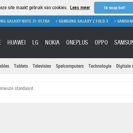
eze site maakt gebruik van cookies.
Lees meer
Ik snap het!
Y NOTE 21 ULTRA
SAMSUNG GALAXY Z FOLD 3
SAMSUNG GALAXY Z
E
HUAWEI
LG
NOKIA
ONEPLUS
OPPO
SAMSU
ables
Tablets
Televisies
Spelcomputers
Technologie
Digitale
Actuele nieu
Sony
Panasonic
enieuze standaard
Vivo
Google
onitoren
Tablets
Xiaomi
Microsoft
pvouwbare
Technologie
Canon
Nintendo
elefoons
Televisies
Nikon
S & Software