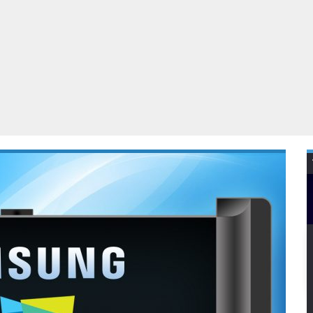
Virtual Reality
Alle merken
Olympus
martphones
Wearables
peakers & HiFi
Alle categorieën
pelcomputers
ysteemcamera’s