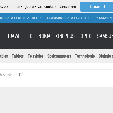
eze site maakt gebruik van cookies.
Lees meer
Ik snap het!
 NOTE 21 ULTRA
SAMSUNG GALAXY Z FOLD 3
SAMSUNG GALAXY Z 
E
HUAWEI
LG
NOKIA
ONEPLUS
OPPO
SAMSU
ables
Tablets
Televisies
Spelcomputers
Technologie
Digitale
Actuele nieu
Sony
Panasonic
h oprolbare TV
Vivo
Google
onitoren
Tablets
Xiaomi
Microsoft
pvouwbare
Technologie
Canon
Nintendo
elefoons
Televisies
Nikon
S & Software