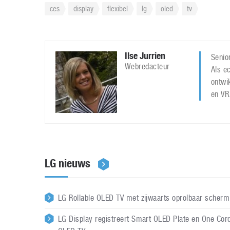
ces
display
flexibel
lg
oled
tv
Ilse Jurrien
Senior
Webredacteur
Als ec
ontwi
en VR
LG nieuws
LG Rollable OLED TV met zijwaarts oprolbaar scherm
LG Display registreert Smart OLED Plate en One Cor