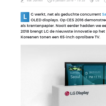
Ilse Jurrien
8 januari 2018 - 19:33
LG
G werkt, net als geduchte concurrent
S
L
OLED displays. Op CES 2016 demonstree
als krantenpapier. Nooit eerder hadden we ee
2018 brengt LG de nieuwste innovatie op het 
Koreanen tonen een 65-inch oprolbare TV.