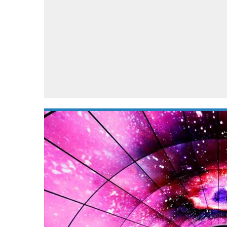
Accessoires
Gratis producten
HTC
Samsung
S
Apps
Hardware
S
Beurzen
Home entertainment
S
Camcorders
Industrie nieuws
S