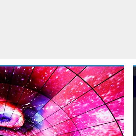
Virtual Reality
Alle merken
Olympus
martphones
Wearables
peakers & HiFi
Alle categorieën
pelcomputers
ysteemcamera’s