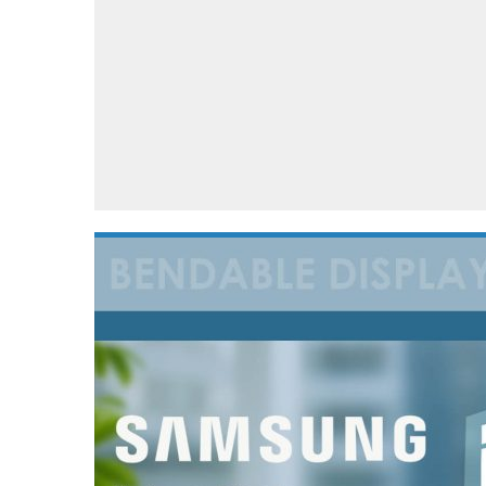
Accessoires
Gratis producten
HTC
Samsung
S
Apps
Hardware
S
Beurzen
Home entertainment
S
Camcorders
Industrie nieuws
S