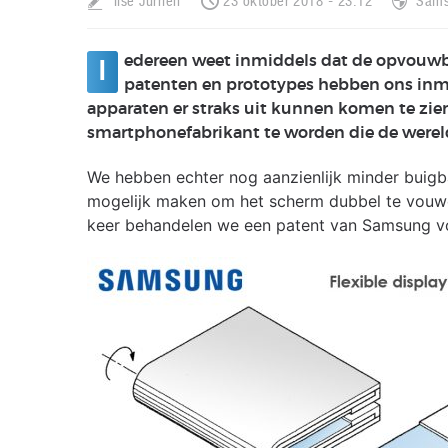
Ilse Jurrien
23 oktober 2018 - 23:12
Sam
edereen weet inmiddels dat de opvouwb
I
patenten en prototypes hebben ons inm
apparaten er straks uit kunnen komen te zie
smartphonefabrikant te worden die de werel
We hebben echter nog aanzienlijk minder buigba
mogelijk maken om het scherm dubbel te vouwe
keer behandelen we een patent van Samsung vo