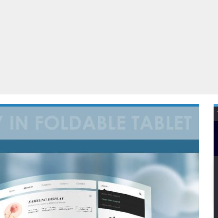
Virtual Reality
Alle merken
Olympus
martphones
Wearables
peakers & HiFi
Alle categorieën
pelcomputers
ysteemcamera’s