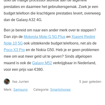
doet de matige processor afbreuk aan de algehele
prestaties en daarmee het gebruikersgemak. Zoek je een
budget telefoon die krachtigere prestaties levert, overweeg
dan de Galaxy A32 4G.
Ben je bereid om naar een ander merk over te stappen?
Dan zijn de
Motorola Moto G 5G Plus
en
Xiaomi Redmi
Note 10 5G
ook uitstekende budget telefoons, net als de
Poco X3 Pro
en de Nokia G50. Heb je er geen problemen
mee om wat meer geld uit te geven? Sinds afgelopen
maand is ook de
Galaxy M52
verkrijgbaar in Nederland,
voor een prijs van €380.
Ilse Jurrien
5 jaar geleden
Merk:
Samsung
Categorie:
Smartphones