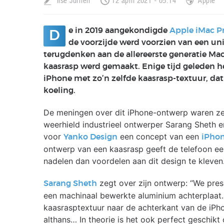
Ilse Jurrien
12 april 2021 - 05:14
Apple
e in 2019 aangekondigde
Apple iMac P
D
de voorzijde werd voorzien van een uni
terugdenken aan de allereerste generatie Mac
kaasrasp werd gemaakt. Enige tijd geleden h
iPhone met zo’n zelfde kaasrasp-textuur, dat
koeling.
De meningen over dit iPhone-ontwerp waren zeke
weerhield industrieel ontwerper Sarang Sheth er
voor
een concept van een
Yanko Design
iPhon
ontwerp van een kaasrasp geeft de telefoon een 
nadelen dan voordelen aan dit design te kleven
zegt over zijn ontwerp: “We pre
Sarang Sheth
een machinaal bewerkte aluminium achterplaat
kaasrasptextuur naar de achterkant van de iPhon
althans… In theorie is het ook perfect geschikt