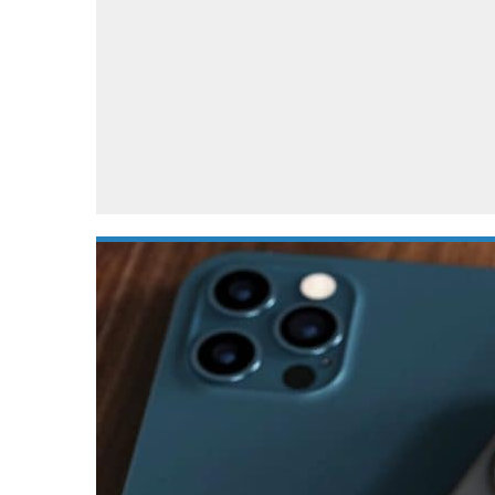
Accessoires
Gratis producten
HTC
Samsung
S
Apps
Hardware
S
Beurzen
Home entertainment
S
Camcorders
Industrie nieuws
S