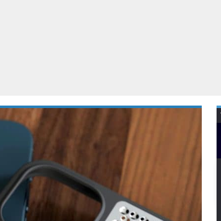
Virtual Reality
Alle merken
Olympus
martphones
Wearables
peakers & HiFi
Alle categorieën
pelcomputers
ysteemcamera’s