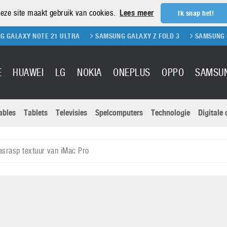
eze site maakt gebruik van cookies.
Lees meer
Ik snap het!
TE 21 ULTRA
SAMSUNG GALAXY Z FOLD 3
SAMSUNG GALAXY Z FLI
E
HUAWEI
LG
NOKIA
ONEPLUS
OPPO
SAMSU
ables
Tablets
Televisies
Spelcomputers
Technologie
Digitale
Actuele nieu
Sony
Panasonic
asrasp textuur van iMac Pro
Vivo
Google
onitoren
Tablets
Xiaomi
Microsoft
pvouwbare
Technologie
Canon
Nintendo
elefoons
Televisies
Nikon
S & Software