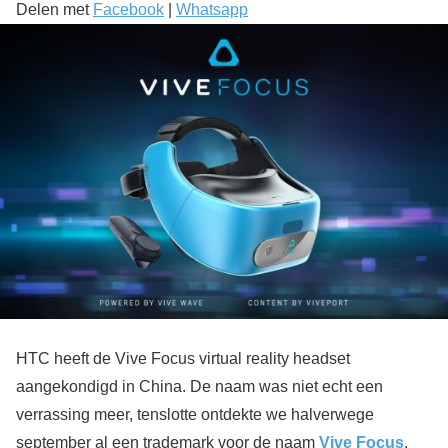
Delen met
Facebook
|
Whatsapp
HTC heeft de Vive Focus virtual reality headset
aangekondigd in China. De naam was niet echt een
verrassing meer, tenslotte ontdekte we halverwege
september al een trademark voor de naam
Vive Focus
.