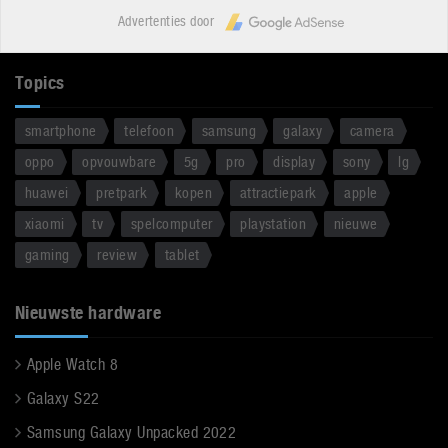
Advertenties door
Topics
smartphone
telefoon
samsung
galaxy
camera
oppo
opvouwbare
5g
pro
display
sony
lg
huawei
pretpark
kopen
attractiepark
apple
xiaomi
tv
spelcomputer
playstation
nieuwe
gaming
review
tablet
Nieuwste hardware
Apple Watch 8
Galaxy S22
Samsung Galaxy Unpacked 2022