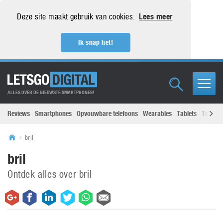
Deze site maakt gebruik van cookies.
Lees meer
Ik snap het!
ALLES OVER DE NIEUWSTE SMARTPHONES!
Reviews
Smartphones
Opvouwbare telefoons
Wearables
Tablets
Televisi
bril
bril
Ontdek alles over bril