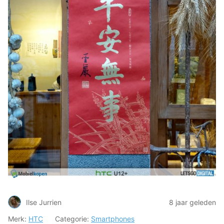
Ilse Jurrien
8 jaar geleden
Merk:
HTC
Categorie:
Smartphones