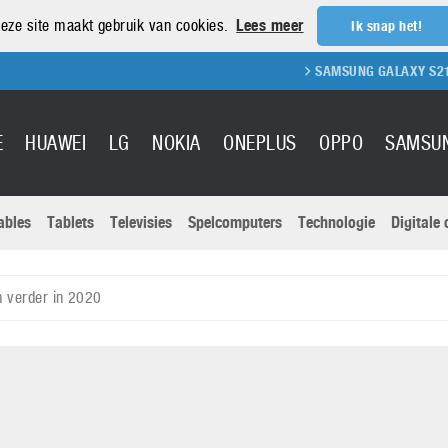
eze site maakt gebruik van cookies.
Lees meer
Ik snap het!
SAMSUNG GALAXY S21 REVIEW
E
HUAWEI
LG
NOKIA
ONEPLUS
OPPO
SAMSU
ables
Tablets
Televisies
Spelcomputers
Technologie
Digitale
Actuele nieu
Sony
Panasonic
n verder in 2020
Vivo
Google
onitoren
Tablets
Xiaomi
Microsoft
pvouwbare
Technologie
Canon
Nintendo
elefoons
Televisies
Nikon
S & Software