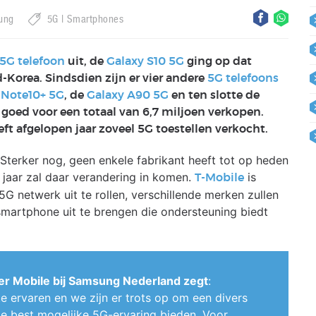
ung
5G
Smartphones
5G telefoon
uit, de
Galaxy S10 5G
ging op dat
Korea. Sindsdien zijn er vier andere
5G telefoons
e
Note10+ 5G
, de
Galaxy A90 5G
en ten slotte de
 goed voor een totaal van 6,7 miljoen verkopen.
t afgelopen jaar zoveel 5G toestellen verkocht.
 Sterker nog, geen enkele fabrikant heeft tot op heden
 jaar zal daar verandering in komen.
is
T-Mobile
 netwerk uit te rollen, verschillende merken zullen
smartphone uit te brengen die ondersteuning biedt
er Mobile bij Samsung Nederland zegt
:
ervaren en we zijn er trots op om een divers
de best mogelijke 5G-ervaring bieden. Voor