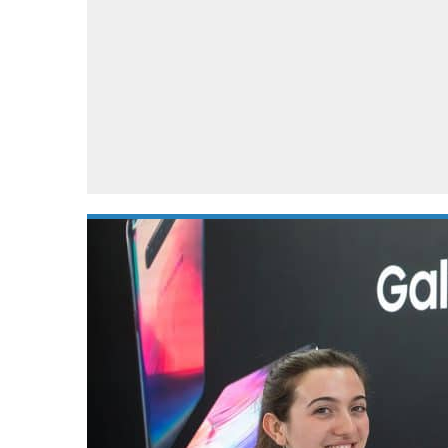
Accessoires
Gratis producten
HTC
Samsung
S
Apps
Hardware
S
Beurzen
Home entertainment
S
Camcorders
Industrie nieuws
S