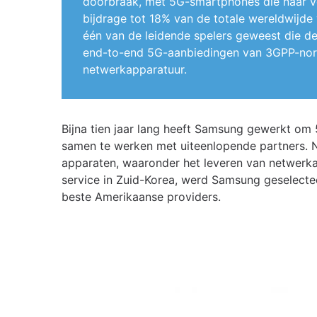
doorbraak, met 5G-smartphones die naar v
bijdrage tot 18% van de totale wereldwij
één van de leidende spelers geweest die d
end-to-end 5G-aanbiedingen van 3GPP-normb
netwerkapparatuur.
Bijna tien jaar lang heeft Samsung gewerkt om 
samen te werken met uiteenlopende partners. Na
apparaten, waaronder het leveren van netwerk
service in Zuid-Korea, werd Samsung geselecte
beste Amerikaanse providers.