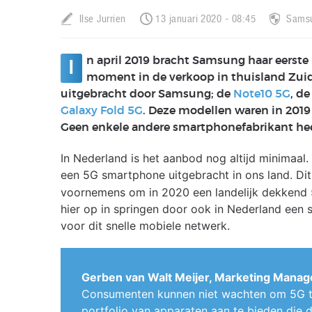
Ilse Jurrien
13 januari 2020 - 08:45
Sams
n april 2019 bracht Samsung haar eerste
I
moment in de verkoop in thuisland Zuid-
uitgebracht door Samsung; de
Note10 5G
, d
Galaxy Fold 5G
. Deze modellen waren in 2019
Geen enkele andere smartphonefabrikant heef
In Nederland is het aanbod nog altijd minimaal.
een 5G smartphone uitgebracht in ons land. Dit
voornemens om in 2020 een landelijk dekkend 5G
hier op in springen door ook in Nederland een 
voor dit snelle mobiele netwerk.
Gerben van Walt Meijer, Marketing Manag
Consumenten kunnen niet wachten om 5G te 
portfolio van apparaten aan te bieden die 