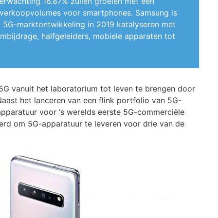
erwachting 16.87% zullen groeien met een
de verkoopvolumes voor smartphones. Samsung is
e 5G-marktontwikkeling in 2019 katalyseren met
ijdrage, halfgeleiders, mobiele apparaten tot
5G vanuit het laboratorium tot leven te brengen door
ast het lanceren van een flink portfolio van 5G-
apparatuur voor ‘s werelds eerste 5G-commerciële
erd om 5G-apparatuur te leveren voor drie van de