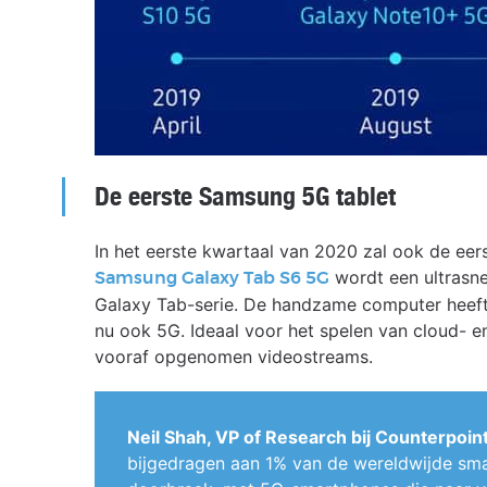
De eerste Samsung 5G tablet
In het eerste kwartaal van 2020 zal ook de eer
wordt een ultrasne
Samsung Galaxy Tab S6 5G
Galaxy Tab-serie. De handzame computer heeft
nu ook 5G. Ideaal voor het spelen van cloud- e
vooraf opgenomen videostreams.
Neil Shah, VP of Research bij Counterpoin
bijgedragen aan 1% van de wereldwijde sm