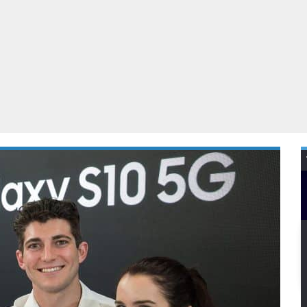
Virtual Reality
Alle merken
Olympus
martphones
Wearables
peakers & HiFi
Alle categorieën
pelcomputers
ysteemcamera’s