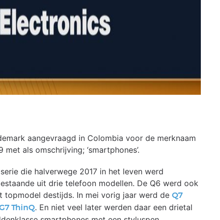
trademark aangevraagd in Colombia voor de merknaam
9 met als omschrijving; ‘smartphones’.
 serie die halverwege 2017 in het leven werd
bestaande uit drie telefoon modellen. De Q6 werd ook
et topmodel destijds. In mei vorig jaar werd de
Q7
. En niet veel later werden daar een drietal
G7 ThinQ
ddenklasse smartphones met een styluspen.