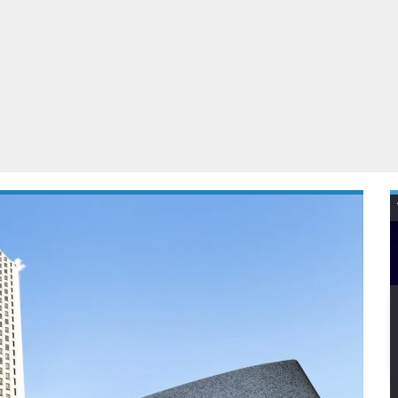
Virtual Reality
Alle merken
Olympus
martphones
Wearables
peakers & HiFi
Alle categorieën
pelcomputers
ysteemcamera’s