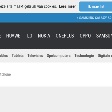
eze site maakt gebruik van cookies.
Lees meer
Ik snap het!
SAMSUNG GALAXY S21 REVIEW
E
HUAWEI
LG
NOKIA
ONEPLUS
OPPO
SAMSU
ables
Tablets
Televisies
Spelcomputers
Technologie
Digitale
Actuele nieu
Sony
Panasonic
tphone
Vivo
Google
onitoren
Tablets
Xiaomi
Microsoft
pvouwbare
Technologie
Canon
Nintendo
elefoons
Televisies
Nikon
S & Software