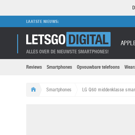
D
LAATSTE NIEUWS:
APPL
ALLES OVER DE NIEUWSTE SMARTPHONES!
Reviews
Smartphones
Opvouwbare telefoons
Wear
Merken submenu
Categorien submenu
Apple
LG
Smartphones
LG Q60 middenklasse smar
Caviar
Motorola
5G
Computer
M
Computermuseum
Nokia
Aanbiedingen
Digitale camera’s
O
Honor
OnePlus
t
Abonnement
DSLR camera’s
Huawei
Oppo
O