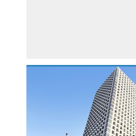
Accessoires
Gratis producten
HTC
Samsung
S
Apps
Hardware
S
Beurzen
Home entertainment
S
Camcorders
Industrie nieuws
S