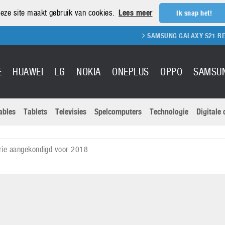
eze site maakt gebruik van cookies.
Lees meer
Ik snap het!
SAMSUNG GALAXY S21 REVIEW
SAM
E
HUAWEI
LG
NOKIA
ONEPLUS
OPPO
SAMSU
ables
Tablets
Televisies
Spelcomputers
Technologie
Digitale
Actuele nieu
Sony
Panasonic
rie aangekondigd voor 2018
Vivo
Google
onitoren
Tablets
Xiaomi
Microsoft
pvouwbare
Technologie
Canon
Nintendo
elefoons
Televisies
Nikon
S & Software