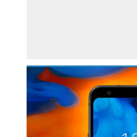
Accessoires
Gratis producten
HTC
Samsung
S
Apps
Hardware
S
Beurzen
Home entertainment
S
Camcorders
Industrie nieuws
S