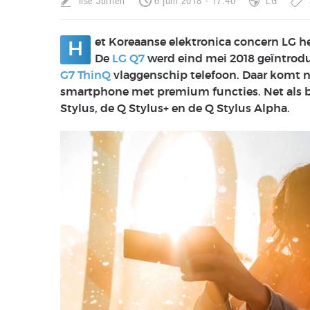
Ilse Jurrien
6 juni 2018 - 17:40
LG
et Koreaanse elektronica concern LG h
H
De
LG Q7
werd eind mei 2018 geïntrodu
G7 ThinQ
vlaggenschip telefoon. Daar komt n
smartphone met premium functies. Net als bi
Stylus, de Q Stylus+ en de Q Stylus Alpha.