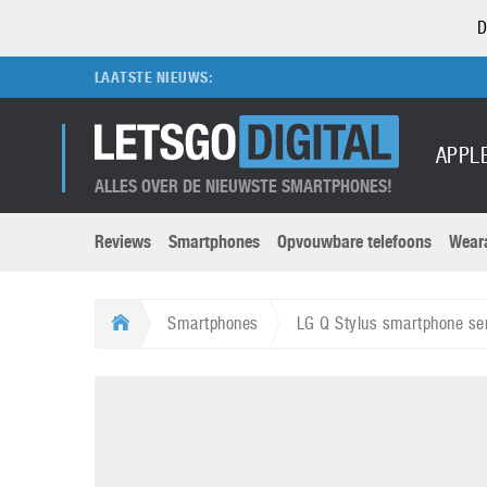
D
LAATSTE NIEUWS:
APPL
ALLES OVER DE NIEUWSTE SMARTPHONES!
Reviews
Smartphones
Opvouwbare telefoons
Wear
Merken submenu
Categorien submenu
Apple
LG
Smartphones
LG Q Stylus smartphone se
Caviar
Motorola
5G
Computer
M
Computermuseum
Nokia
Aanbiedingen
Digitale camera’s
O
Honor
OnePlus
t
Abonnement
DSLR camera’s
Huawei
Oppo
O