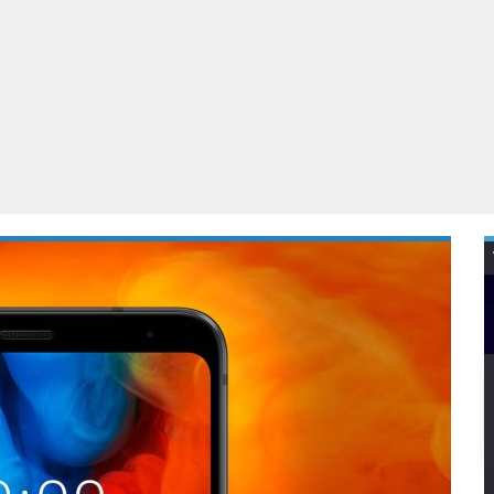
Virtual Reality
Alle merken
Olympus
martphones
Wearables
peakers & HiFi
Alle categorieën
pelcomputers
ysteemcamera’s