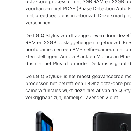
octa-core processor met 3GB RAM en 32GB ops
voorhanden met PDAF (Phase Detection Auto Fo
met breedbeeldlens ingebouwd. Deze smartphone
verschijnen.
De LG Q Stylus wordt aangedreven door dezelfd
RAM en 32GB opslaggeheugen ingebouwd. Er wo
hoofdcamera en een 8MP selfie-camera met breed
kleurstellingen; Aurora Black en Moroccan Blue.
dus niet het Plus of α model. De kans is groot da
De LG Q Stylus+ is het meest geavanceerde mode
processor, het betreft een 1,8Ghz octa-core 
camera functies wijkt deze niet af van de Q Sty
verkrijgbaar zijn, namelijk Lavender Violet.