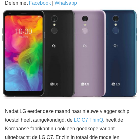
Delen met
Facebook
|
Whatsapp
Nadat LG eerder deze maand haar nieuwe vlaggenschip
toestel heeft aangekondigd, de
LG G7 ThinQ
, heeft de
Koreaanse fabrikant nu ook een goedkope variant
uitgebracht; de LG Q7. Er zijn in totaal drie modellen