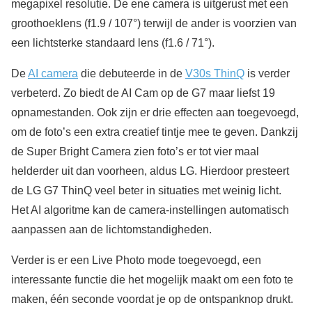
megapixel resolutie. De ene camera is uitgerust met een
groothoeklens (f1.9 / 107°) terwijl de ander is voorzien van
een lichtsterke standaard lens (f1.6 / 71°).
De
AI camera
die debuteerde in de
V30s ThinQ
is verder
verbeterd. Zo biedt de AI Cam op de G7 maar liefst 19
opnamestanden. Ook zijn er drie effecten aan toegevoegd,
om de foto’s een extra creatief tintje mee te geven. Dankzij
de Super Bright Camera zien foto’s er tot vier maal
helderder uit dan voorheen, aldus LG. Hierdoor presteert
de LG G7 ThinQ veel beter in situaties met weinig licht.
Het AI algoritme kan de camera-instellingen automatisch
aanpassen aan de lichtomstandigheden.
Verder is er een Live Photo mode toegevoegd, een
interessante functie die het mogelijk maakt om een foto te
maken, één seconde voordat je op de ontspanknop drukt.