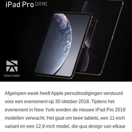
Afgelopen week heeft Apple persuitnodigingen verstuurd
voor een evenement op 30 oktober 2018. Tijdens het
evenement in New York worden de nieuwe iPad Pro 2018
modellen verwacht. Het gaat om twee tablets, een 11-inch
variant en een 12,9-inch model, die qua design van elkaar