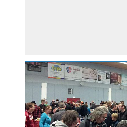
Accessoires
Gratis producten
HTC
Samsung
S
Apps
Hardware
S
Beurzen
Home entertainment
S
Camcorders
Industrie nieuws
S