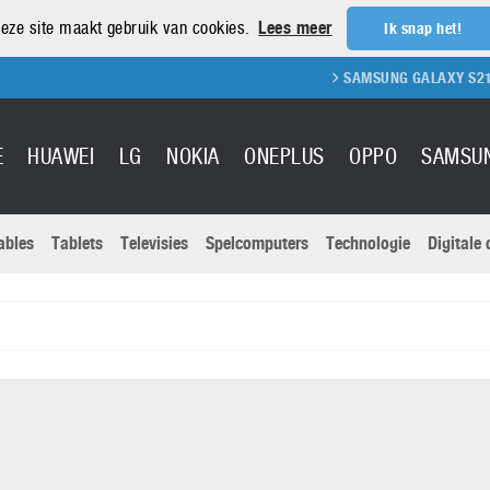
eze site maakt gebruik van cookies.
Lees meer
Ik snap het!
SAMSUNG GALAXY S21 REVIEW
S
E
HUAWEI
LG
NOKIA
ONEPLUS
OPPO
SAMSU
ables
Tablets
Televisies
Spelcomputers
Technologie
Digitale
Actuele nieu
Sony
Panasonic
Vivo
Google
onitoren
Tablets
Xiaomi
Microsoft
pvouwbare
Technologie
Canon
Nintendo
elefoons
Televisies
Nikon
S & Software