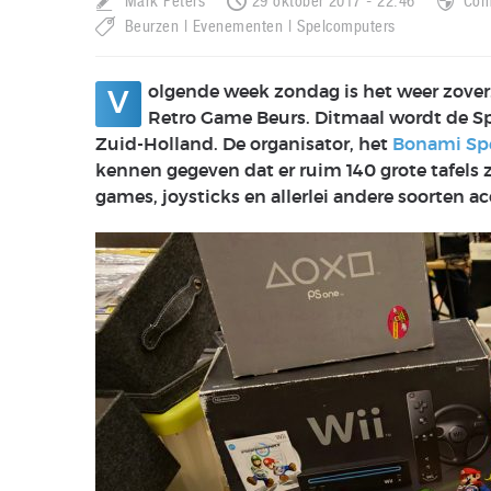
Mark Peters
29 oktober 2017 - 22:46
Com
Beurzen
Evenementen
Spelcomputers
olgende week zondag is het weer zover.
V
Retro Game Beurs. Ditmaal wordt de S
Zuid-Holland. De organisator, het
Bonami Sp
kennen gegeven dat er ruim 140 grote tafels
games, joysticks en allerlei andere soorten ac