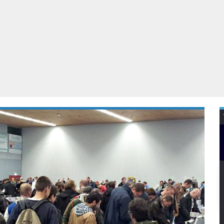
Virtual Reality
Alle merken
Olympus
martphones
Wearables
peakers & HiFi
Alle categorieën
pelcomputers
ysteemcamera’s