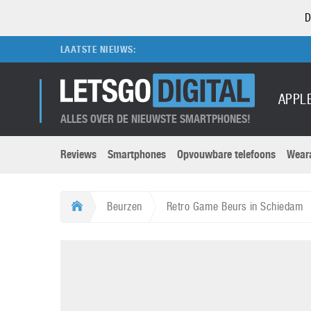
D
LAATSTE NIEUWS:
APPL
ALLES OVER DE NIEUWSTE SMARTPHONES!
Reviews
Smartphones
Opvouwbare telefoons
Wear
Merken submenu
Categorien submenu
Apple
LG
Beurzen
Retro Game Beurs in Schiedam
Caviar
Motorola
5G
Computer
M
Computermuseum
Nokia
Aanbiedingen
Digitale camera’s
O
Honor
OnePlus
t
Abonnement
DSLR camera’s
Huawei
Oppo
O